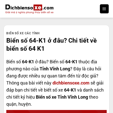
Bỏ
qua
nội
dung
BIỂN SỐ XE CÁC TỈNH
Biển số 64-K1 ở đâu? Chi tiết về
biển số 64 K1
Biển số
64-K1
ở đâu? Biển số
64-K1
thuộc địa
phương nào của
Tỉnh Vĩnh Long
? Đây là câu hỏi
đang được nhiều sự quan tâm đến từ độc giả?
Thông qua bài viết này
dichbiensoxe.com
sẽ giải
đáp bạn chi tiết về biết số xe
64-K1
và danh sách
chi tiết ký hiệu
Biển số xe Tỉnh Vĩnh Long
theo
quận, huyện.