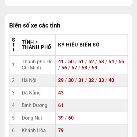
Biển số xe các tỉnh
S
TỈNH /
T
KÝ HIỆU BIỂN SỐ
THÀNH PHỐ
T
Thành phố Hồ
41
/
50
/
51
/
52
/
53
/
54
/
55
1
Chí Minh
/
56
/
57
/
58
/
59
2
Hà Nội
29
/
30
/
31
/
32
/
33
/
40
3
Đà Nẵng
43
4
Bình Dương
61
5
Đồng Nai
39
/
60
6
Khánh Hòa
79