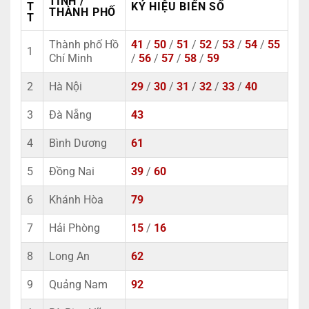
TỈNH /
T
KÝ HIỆU BIỂN SỐ
THÀNH PHỐ
T
Thành phố Hồ
41
/
50
/
51
/
52
/
53
/
54
/
55
1
Chí Minh
/
56
/
57
/
58
/
59
2
Hà Nội
29
/
30
/
31
/
32
/
33
/
40
3
Đà Nẵng
43
4
Bình Dương
61
5
Đồng Nai
39
/
60
6
Khánh Hòa
79
7
Hải Phòng
15
/
16
8
Long An
62
9
Quảng Nam
92