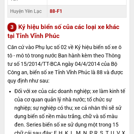
Huyện Yên Lạc
88-F1
Ký hiệu biển số của các loại xe khác
tại Tỉnh Vĩnh Phúc
Căn cứ vào Phụ lục số 02 về Ký hiệu biển số xe ô
tô - mô tô trong nước Ban hành kèm theo Thông
tư số 15/2014/TT-BCA ngày 04/4/2014 của Bộ
Công an, biển số xe Tỉnh Vĩnh Phúc là 88 và được
quy định như sau:
Đối với xe của các doanh nghiệp; xe làm kinh tế
của cơ quan quản lý nhà nước; tổ chức sự
nghiệp; sự nghiệp có thu; xe cá nhân thì sẽ sử
dụng biển số nền màu trắng, chữ và số màu
đen. Series biển số xe sử dụng một trong 15
chữ cái sau đây: F, H, K, L, M, N, P, R, S, T, U, V, X,