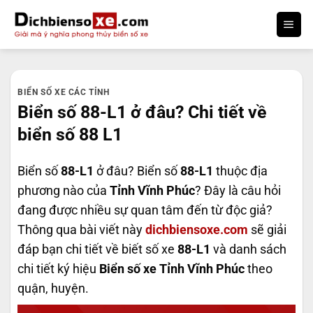
Bỏ
qua
nội
dung
BIỂN SỐ XE CÁC TỈNH
Biển số 88-L1 ở đâu? Chi tiết về
biển số 88 L1
Biển số
88-L1
ở đâu? Biển số
88-L1
thuộc địa
phương nào của
Tỉnh Vĩnh Phúc
? Đây là câu hỏi
đang được nhiều sự quan tâm đến từ độc giả?
Thông qua bài viết này
dichbiensoxe.com
sẽ giải
đáp bạn chi tiết về biết số xe
88-L1
và danh sách
chi tiết ký hiệu
Biển số xe Tỉnh Vĩnh Phúc
theo
quận, huyện.