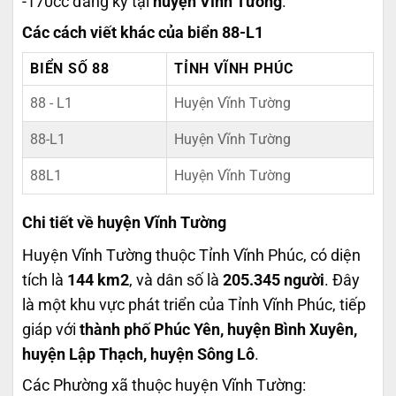
-170cc đăng ký tại
huyện Vĩnh Tường
.
Các cách viết khác của biển 88-L1
BIỂN SỐ 88
TỈNH VĨNH PHÚC
88 - L1
Huyện Vĩnh Tường
88-L1
Huyện Vĩnh Tường
88L1
Huyện Vĩnh Tường
Chi tiết về huyện Vĩnh Tường
Huyện Vĩnh Tường thuộc Tỉnh Vĩnh Phúc, có diện
tích là
144 km2
, và dân số là
205.345 người
. Đây
là một khu vực phát triển của Tỉnh Vĩnh Phúc, tiếp
giáp với
thành phố Phúc Yên, huyện Bình Xuyên,
huyện Lập Thạch, huyện Sông Lô
.
Các Phường xã thuộc huyện Vĩnh Tường: