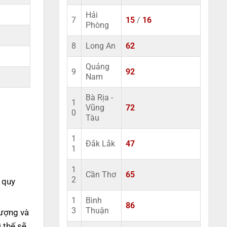
Hải
7
15
/
16
Phòng
8
Long An
62
Quảng
9
92
Nam
Bà Rịa -
1
Vũng
72
0
Tàu
1
Đắk Lắk
47
1
1
Cần Thơ
65
2
 quy
1
Bình
86
3
Thuận
lượng và
 thế sẽ