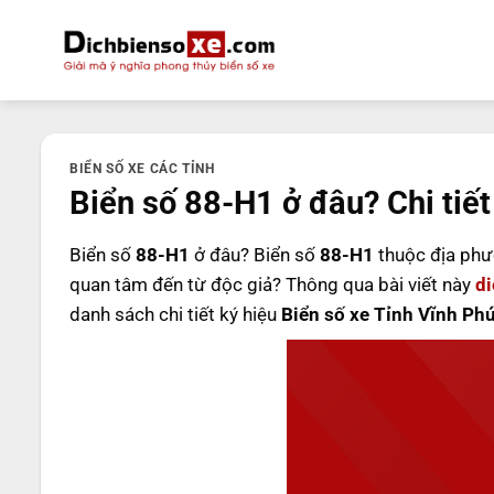
Bỏ
qua
nội
dung
BIỂN SỐ XE CÁC TỈNH
Biển số 88-H1 ở đâu? Chi tiết
Biển số
88-H1
ở đâu? Biển số
88-H1
thuộc địa ph
quan tâm đến từ độc giả? Thông qua bài viết này
d
danh sách chi tiết ký hiệu
Biển số xe Tỉnh Vĩnh Ph