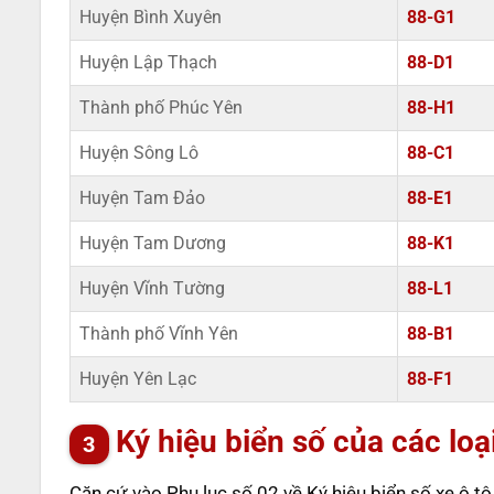
Huyện Bình Xuyên
88-G1
Huyện Lập Thạch
88-D1
Thành phố Phúc Yên
88-H1
Huyện Sông Lô
88-C1
Huyện Tam Đảo
88-E1
Huyện Tam Dương
88-K1
Huyện Vĩnh Tường
88-L1
Thành phố Vĩnh Yên
88-B1
Huyện Yên Lạc
88-F1
Ký hiệu biển số của các loạ
Căn cứ vào Phụ lục số 02 về Ký hiệu biển số xe ô 