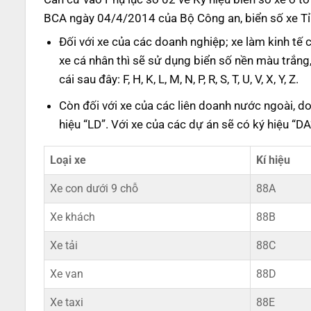
BCA ngày 04/4/2014 của Bộ Công an, biển số xe Tỉn
Đối với xe của các doanh nghiệp; xe làm kinh tế 
xe cá nhân thì sẽ sử dụng biển số nền màu trắng
cái sau đây: F, H, K, L, M, N, P, R, S, T, U, V, X, Y, Z.
Còn đối với xe của các liên doanh nước ngoài, 
hiệu “LD”. Với xe của các dự án sẽ có ký hiệu “D
Loại xe
Kí hiệu
Xe con dưới 9 chỗ
88A
Xe khách
88B
Xe tải
88C
Xe van
88D
Xe taxi
88E