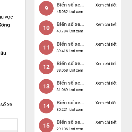
Biển số xe
Xem chi tiết
9
45.082 lượt xem
55555
hu vực
Biển số xe
 Sông
Xem chi tiết
10
43.784 lượt xem
56789
Biển số xe
Xem chi tiết
11
39.416 lượt xem
01234
hâu
Biển số xe
Xem chi tiết
12
38.058 lượt xem
33333
Biển số xe
Xem chi tiết
13
31.069 lượt xem
22222
Biển số xe
Xem chi tiết
 số xe
14
30.221 lượt xem
14953
Biển số xe
Xem chi tiết
15
29.106 lượt xem
24953