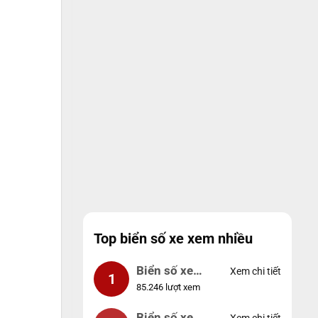
Top biển số xe xem nhiều
Biển số xe
Xem chi tiết
1
85.246 lượt xem
99999
Biển số xe