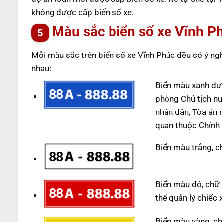
không được cấp biển số xe.
Màu sắc biển số xe Vĩnh P
Mỗi màu sắc trên biển số xe Vĩnh Phúc đều có ý ng
nhau:
Biển màu xanh dư
88
phòng Chủ tịch n
nhân dân, Tòa án 
quan thuộc Chính 
Biển màu trắng, c
88
Biển màu đỏ, chữ m
88
thể quản lý chiếc 
Biển màu vàng, ch