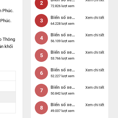
Xem chi tiết
2
72.826 lượt xem
04953
h Phúc.
Biển số xe
Xem chi tiết
3
 Phúc.
64.228 lượt xem
88888
Biển số xe
Xem chi tiết
4
ao Thông
56.109 lượt xem
12345
ân khối
Biển số xe
Xem chi tiết
5
53.766 lượt xem
66666
Biển số xe
Xem chi tiết
6
52.227 lượt xem
11111
Biển số xe
Xem chi tiết
7
50.842 lượt xem
44444
Biển số xe
Xem chi tiết
8
49.037 lượt xem
77777