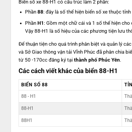
Biển số xe 88-H1 có cấu trúc làm 2 phần:
Phần
88
: đây là số thể hiện biển số xe thuộc tỉ
Phần
H1
: Gồm một chữ cái và 1 số thể hiện cho
Vậy 88-H1 là số hiệu của các phương tiện lưu th
Để thuận tiện cho quá trình phân biệt và quản lý cá
và Sở Giao thông vận tải Vĩnh Phúc đã phân chia bi
từ 50 -170cc đăng ký tại
thành phố Phúc Yên
.
Các cách viết khác của biển 88-H1
BIỂN SỐ 88
TỈ
88 - H1
Thà
88-H1
Thà
88H1
Thà