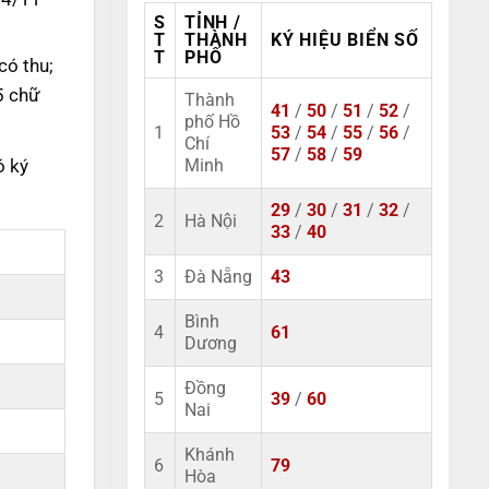
S
TỈNH /
T
THÀNH
KÝ HIỆU BIỂN SỐ
T
PHỐ
có thu;
5 chữ
Thành
41
/
50
/
51
/
52
/
phố Hồ
1
53
/
54
/
55
/
56
/
Chí
57
/
58
/
59
ó ký
Minh
29
/
30
/
31
/
32
/
2
Hà Nội
33
/
40
3
Đà Nẵng
43
Bình
4
61
Dương
Đồng
5
39
/
60
Nai
Khánh
6
79
Hòa