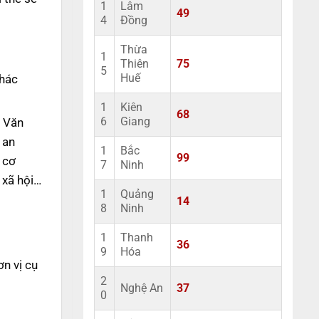
1
Lâm
49
4
Đồng
Thừa
1
Thiên
75
5
khác
Huế
1
Kiên
68
ư Văn
6
Giang
 an
1
Bắc
99
 cơ
7
Ninh
 xã hội…
1
Quảng
14
8
Ninh
1
Thanh
36
9
Hóa
ơn vị cụ
2
Nghệ An
37
0