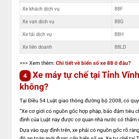
Xe khách dịch vụ
88F
Xe van dịch vụ
88G
Xe tải dịch vụ
88H
Xe liên doanh
88LD
>>> Xem thêm:
Chi tiết về biển số xe 88 ở đâu?
Xe máy tự chế tại Tỉnh Vĩn
không?
Tại Điều 54 Luật giao thông đường bộ 2008, có quy đ
“Xe cơ giới có nguồn gốc hợp pháp, bảo đảm tiêu c
định của Luật này được cơ quan nhà nước có thẩm q
Dựa vào quy định trên, xe phải có nguồn gốc rõ rà
độ an toàn mới được cấp biển số xe. Xe tự chế tại 