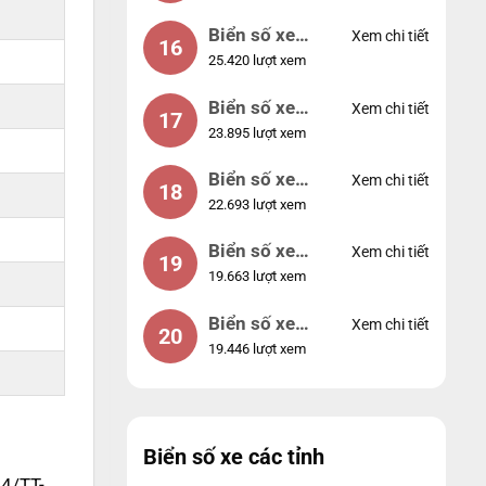
Biển số xe
Xem chi tiết
16
25.420 lượt xem
49053
Biển số xe
Xem chi tiết
17
23.895 lượt xem
44953
Biển số xe
Xem chi tiết
18
22.693 lượt xem
74953
Biển số xe
Xem chi tiết
19
19.663 lượt xem
99998
Biển số xe
Xem chi tiết
20
19.446 lượt xem
25525
Biển số xe các tỉnh
14/TT-