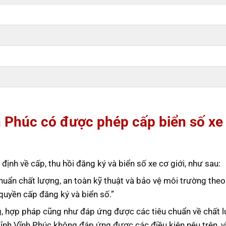
h Phúc có được phép cấp biển số xe
ịnh về cấp, thu hồi đăng ký và biển số xe cơ giới, như sau:
huẩn chất lượng, an toàn kỹ thuật và bảo vệ môi trường theo
uyền cấp đăng ký và biển số.”
ng, hợp pháp cũng như đáp ứng được các tiêu chuẩn về chất 
Tỉnh Vĩnh Phúc không đáp ứng được các điều kiện nêu trên, vì