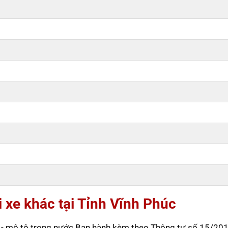
i xe khác tại Tỉnh Vĩnh Phúc
tô - mô tô trong nước Ban hành kèm theo Thông tư số 15/20