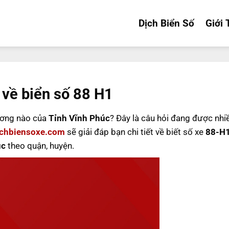
Dịch Biển Số
Giới 
 về biển số 88 H1
ương nào của
Tỉnh Vĩnh Phúc
? Đây là câu hỏi đang được nhi
ichbiensoxe.com
sẽ giải đáp bạn chi tiết về biết số xe
88-H
úc
theo quận, huyện.