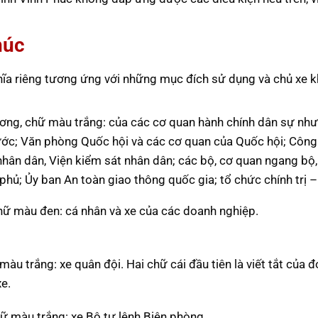
húc
hĩa riêng tương ứng với những mục đích sử dụng và chủ xe 
ơng, chữ màu trắng: của các cơ quan hành chính dân sự nh
ước; Văn phòng Quốc hội và các cơ quan của Quốc hội; Công
nhân dân, Viện kiểm sát nhân dân; các bộ, cơ quan ngang bộ,
phủ; Ủy ban An toàn giao thông quốc gia; tổ chức chính trị –
hữ màu đen: cá nhân và xe của các doanh nghiệp.
àu trắng: xe quân đội. Hai chữ cái đầu tiên là viết tắt của đ
xe.
ữ màu trắng: xe Bộ tư lệnh Biên phòng.