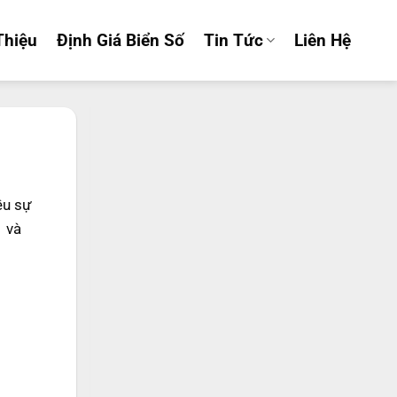
Thiệu
Định Giá Biển Số
Tin Tức
Liên Hệ
ều sự
1
và