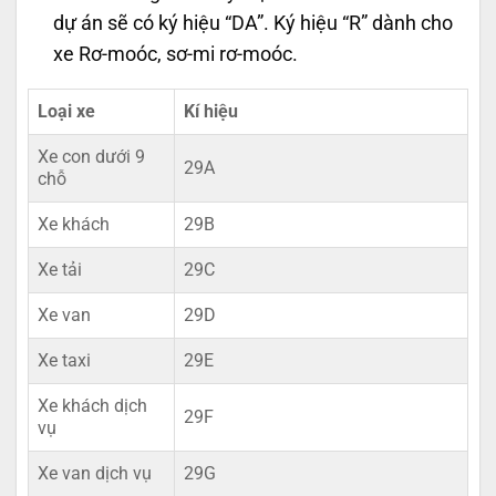
dự án sẽ có ký hiệu “DA”. Ký hiệu “R” dành cho
xe Rơ-moóc, sơ-mi rơ-moóc.
Loại xe
Kí hiệu
Xe con dưới 9
29A
chỗ
Xe khách
29B
Xe tải
29C
Xe van
29D
Xe taxi
29E
Xe khách dịch
29F
vụ
Xe van dịch vụ
29G