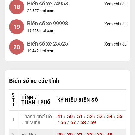
Biển số xe 74953
Xem chi tiết
18
22.687 lượt xem
Biển số xe 99998
Xem chi tiết
19
19.658 lượt xem
Biển số xe 25525
Xem chi tiết
20
19.442 lượt xem
Biển số xe các tỉnh
S
TỈNH /
T
KÝ HIỆU BIỂN SỐ
THÀNH PHỐ
T
Thành phố Hồ
41
/
50
/
51
/
52
/
53
/
54
/
55
1
Chí Minh
/
56
/
57
/
58
/
59
2
Hà Nội
29
/
30
/
31
/
32
/
33
/
40