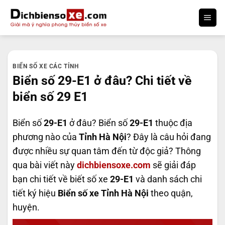
Bỏ
qua
nội
dung
BIỂN SỐ XE CÁC TỈNH
Biển số 29-E1 ở đâu? Chi tiết về
biển số 29 E1
Biển số
29-E1
ở đâu? Biển số
29-E1
thuộc địa
phương nào của
Tỉnh Hà Nội
? Đây là câu hỏi đang
được nhiều sự quan tâm đến từ độc giả? Thông
qua bài viết này
dichbiensoxe.com
sẽ giải đáp
bạn chi tiết về biết số xe
29-E1
và danh sách chi
tiết ký hiệu
Biển số xe Tỉnh Hà Nội
theo quận,
huyện.