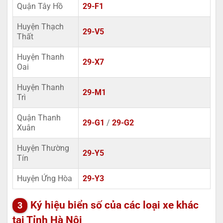
Quận Tây Hồ
29-F1
Huyện Thạch
29-V5
Thất
Huyện Thanh
29-X7
Oai
Huyện Thanh
29-M1
Trì
Quận Thanh
29-G1
/
29-G2
Xuân
Huyện Thường
29-Y5
Tín
Huyện Ứng Hòa
29-Y3
Ký hiệu biển số của các loại xe khác
tại Tỉnh Hà Nội