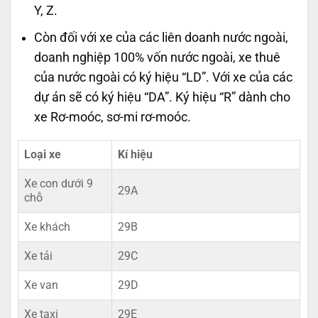
Y, Z.
Còn đối với xe của các liên doanh nước ngoài,
doanh nghiệp 100% vốn nước ngoài, xe thuê
của nước ngoài có ký hiệu “LD”. Với xe của các
dự án sẽ có ký hiệu “DA”. Ký hiệu “R” dành cho
xe Rơ-moóc, sơ-mi rơ-moóc.
Loại xe
Kí hiệu
Xe con dưới 9
29A
chỗ
Xe khách
29B
Xe tải
29C
Xe van
29D
Xe taxi
29E