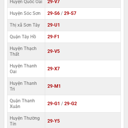
Huyện Quốc Oai
29-V7
Huyện Sóc Sơn
29-S6
/
29-S7
Thị xã Sơn Tây
29-U1
Quận Tây Hồ
29-F1
Huyện Thạch
29-V5
Thất
Huyện Thanh
29-X7
Oai
Huyện Thanh
29-M1
Trì
Quận Thanh
29-G1
/
29-G2
Xuân
Huyện Thường
29-Y5
Tín