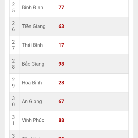
2
Bình Định
77
5
2
Tiền Giang
63
6
2
Thái Bình
17
7
2
Bắc Giang
98
8
2
Hòa Bình
28
9
3
An Giang
67
0
3
Vĩnh Phúc
88
1
3