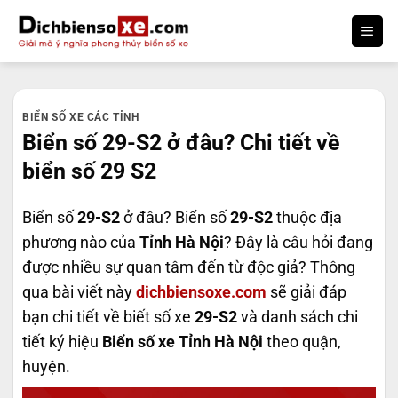
Bỏ
qua
nội
dung
BIỂN SỐ XE CÁC TỈNH
Biển số 29-S2 ở đâu? Chi tiết về
biển số 29 S2
Biển số
29-S2
ở đâu? Biển số
29-S2
thuộc địa
phương nào của
Tỉnh Hà Nội
? Đây là câu hỏi đang
được nhiều sự quan tâm đến từ độc giả? Thông
qua bài viết này
dichbiensoxe.com
sẽ giải đáp
bạn chi tiết về biết số xe
29-S2
và danh sách chi
tiết ký hiệu
Biển số xe Tỉnh Hà Nội
theo quận,
huyện.