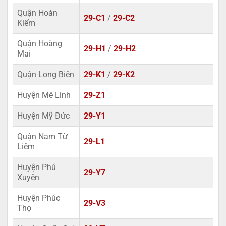
Quận Hoàn
29-C1
/
29-C2
Kiếm
Quận Hoàng
29-H1
/
29-H2
Mai
Quận Long Biên
29-K1
/
29-K2
Huyện Mê Linh
29-Z1
Huyện Mỹ Đức
29-Y1
Quận Nam Từ
29-L1
Liêm
Huyện Phú
29-Y7
Xuyên
Huyện Phúc
29-V3
Thọ