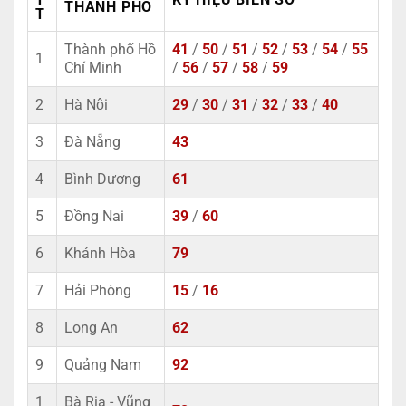
THÀNH PHỐ
T
Thành phố Hồ
41
/
50
/
51
/
52
/
53
/
54
/
55
1
Chí Minh
/
56
/
57
/
58
/
59
2
Hà Nội
29
/
30
/
31
/
32
/
33
/
40
3
Đà Nẵng
43
4
Bình Dương
61
5
Đồng Nai
39
/
60
6
Khánh Hòa
79
7
Hải Phòng
15
/
16
8
Long An
62
9
Quảng Nam
92
1
Bà Rịa - Vũng