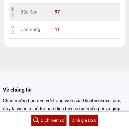
6
Bắc Kạn
97
2
6
Cao Bằng
11
3
Về chúng tôi
Chào mừng bạn đến với trang web của Dichbiensoxe.com,
đây là website hỗ trợ bạn dịch biển số xe miễn phí và giúp
bạn định giá biển số xe của mình
Dịch biển số
Định giá BSX
Liên hệ Quảng cáo: 0862868608