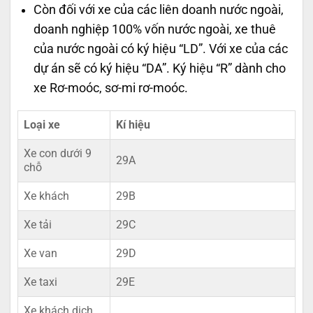
Còn đối với xe của các liên doanh nước ngoài,
doanh nghiệp 100% vốn nước ngoài, xe thuê
của nước ngoài có ký hiệu “LD”. Với xe của các
dự án sẽ có ký hiệu “DA”. Ký hiệu “R” dành cho
xe Rơ-moóc, sơ-mi rơ-moóc.
Loại xe
Kí hiệu
Xe con dưới 9
29A
chỗ
Xe khách
29B
Xe tải
29C
Xe van
29D
Xe taxi
29E
Xe khách dịch