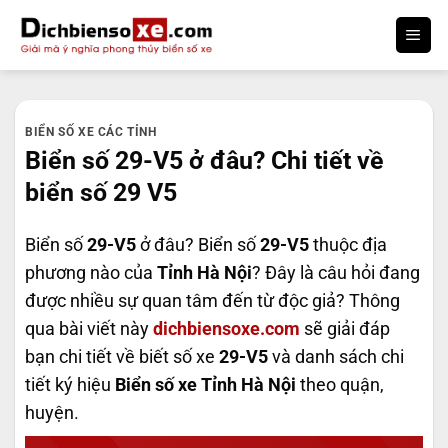
Bỏ
qua
nội
dung
BIỂN SỐ XE CÁC TỈNH
Biển số 29-V5 ở đâu? Chi tiết về
biển số 29 V5
Biển số
29-V5
ở đâu? Biển số
29-V5
thuộc địa
phương nào của
Tỉnh Hà Nội
? Đây là câu hỏi đang
được nhiều sự quan tâm đến từ độc giả? Thông
qua bài viết này
dichbiensoxe.com
sẽ giải đáp
bạn chi tiết về biết số xe
29-V5
và danh sách chi
tiết ký hiệu
Biển số xe Tỉnh Hà Nội
theo quận,
huyện.