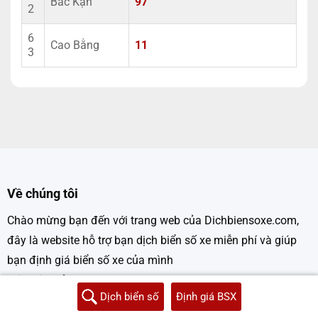
Bắc Kạn
97
2
6
Cao Bằng
11
3
Về chúng tôi
Chào mừng bạn đến với trang web của Dichbiensoxe.com,
đây là website hỗ trợ bạn dịch biển số xe miễn phí và giúp
bạn định giá biển số xe của mình
Liên hệ Quảng cáo: 0862868608
Dịch biển số
Định giá BSX
Email: dichbiensoxeonline@gmail.com