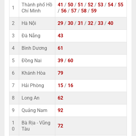
Thành phố Hồ
41
/
50
/
51
/
52
/
53
/
54
/
55
1
Chí Minh
/
56
/
57
/
58
/
59
2
Hà Nội
29
/
30
/
31
/
32
/
33
/
40
3
Đà Nẵng
43
4
Bình Dương
61
5
Đồng Nai
39
/
60
6
Khánh Hòa
79
7
Hải Phòng
15
/
16
8
Long An
62
9
Quảng Nam
92
1
Bà Rịa - Vũng
72
0
Tàu