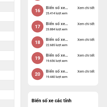
Biển số xe
Xem chi tiết
16
25.414 lượt xem
49053
Biển số xe
Xem chi tiết
17
23.884 lượt xem
44953
Biển số xe
Xem chi tiết
18
22.685 lượt xem
74953
Biển số xe
Xem chi tiết
19
19.656 lượt xem
99998
Biển số xe
Xem chi tiết
20
19.440 lượt xem
25525
Biển số xe các tỉnh