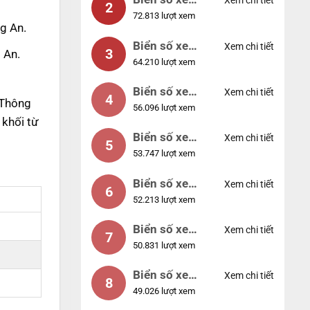
Xem chi tiết
2
72.813 lượt xem
04953
ng An.
Biển số xe
Xem chi tiết
3
 An.
64.210 lượt xem
88888
Biển số xe
Xem chi tiết
4
 Thông
56.096 lượt xem
12345
khối từ
Biển số xe
Xem chi tiết
5
53.747 lượt xem
66666
Biển số xe
Xem chi tiết
6
52.213 lượt xem
11111
Biển số xe
Xem chi tiết
7
50.831 lượt xem
44444
Biển số xe
Xem chi tiết
8
49.026 lượt xem
77777