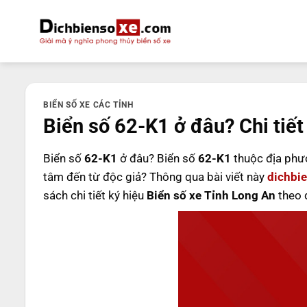
Bỏ
qua
nội
dung
BIỂN SỐ XE CÁC TỈNH
Biển số 62-K1 ở đâu? Chi tiết
Biển số
62-K1
ở đâu? Biển số
62-K1
thuộc địa phư
tâm đến từ độc giả? Thông qua bài viết này
dichbi
sách chi tiết ký hiệu
Biển số xe Tỉnh Long An
theo 