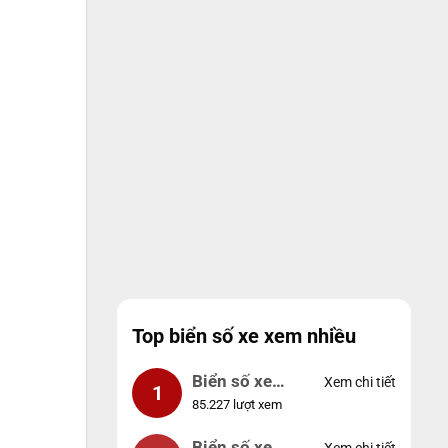
Top biển số xe xem nhiều
Biển số xe
Xem chi tiết
1
85.227 lượt xem
99999
Biển số xe