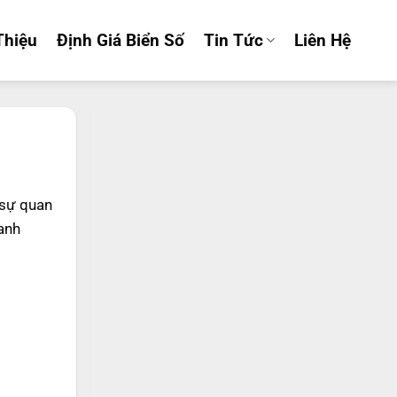
Thiệu
Định Giá Biển Số
Tin Tức
Liên Hệ
 sự quan
anh