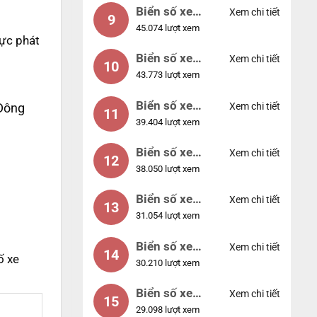
Biển số xe
Xem chi tiết
9
45.074 lượt xem
55555
vực phát
Biển số xe
Xem chi tiết
10
43.773 lượt xem
56789
Biển số xe
Xem chi tiết
Đông
11
39.404 lượt xem
01234
Biển số xe
Xem chi tiết
12
38.050 lượt xem
33333
Biển số xe
Xem chi tiết
13
31.054 lượt xem
22222
Biển số xe
Xem chi tiết
14
ố xe
30.210 lượt xem
14953
Biển số xe
Xem chi tiết
15
29.098 lượt xem
24953