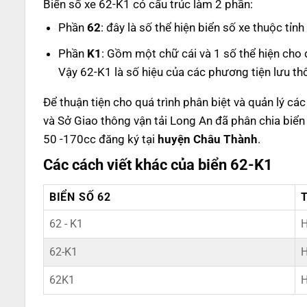
Biển số xe 62-K1 có cấu trúc làm 2 phần:
Phần
62
: đây là số thể hiện biển số xe thuộc tỉ
Phần
K1
: Gồm một chữ cái và 1 số thể hiện cho
Vậy 62-K1 là số hiệu của các phương tiện lưu th
Để thuận tiện cho quá trình phân biệt và quản lý c
và Sở Giao thông vận tải Long An đã phân chia biển
50 -170cc đăng ký tại
huyện Châu Thành
.
Các cách viết khác của biển 62-K1
BIỂN SỐ 62
62 - K1
H
62-K1
H
62K1
H