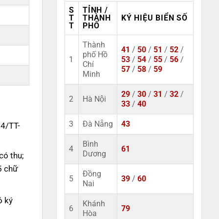
S
TỈNH /
T
THÀNH
KÝ HIỆU BIỂN SỐ
T
PHỐ
Thành
41
/
50
/
51
/
52
/
phố Hồ
1
53
/
54
/
55
/
56
/
Chí
57
/
58
/
59
Minh
29
/
30
/
31
/
32
/
2
Hà Nội
33
/
40
3
Đà Nẵng
43
14/TT-
Bình
4
61
Dương
có thu;
5 chữ
Đồng
5
39
/
60
Nai
ó ký
Khánh
6
79
Hòa