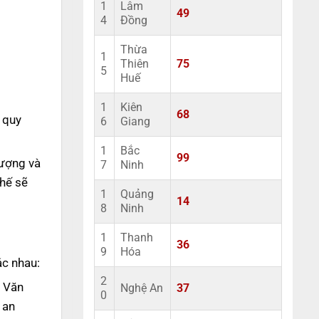
1
Lâm
49
4
Đồng
Thừa
1
Thiên
75
5
Huế
1
Kiên
68
 quy
6
Giang
1
Bắc
99
lượng và
7
Ninh
thế sẽ
1
Quảng
14
8
Ninh
1
Thanh
36
9
Hóa
ác nhau:
2
ư Văn
Nghệ An
37
0
 an