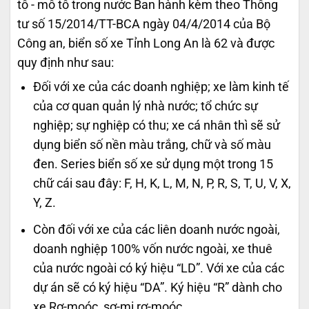
tô - mô tô trong nước Ban hành kèm theo Thông
tư số 15/2014/TT-BCA ngày 04/4/2014 của Bộ
Công an, biển số xe Tỉnh Long An là 62 và được
quy định như sau:
Đối với xe của các doanh nghiệp; xe làm kinh tế
của cơ quan quản lý nhà nước; tổ chức sự
nghiệp; sự nghiệp có thu; xe cá nhân thì sẽ sử
dụng biển số nền màu trắng, chữ và số màu
đen. Series biển số xe sử dụng một trong 15
chữ cái sau đây: F, H, K, L, M, N, P, R, S, T, U, V, X,
Y, Z.
Còn đối với xe của các liên doanh nước ngoài,
doanh nghiệp 100% vốn nước ngoài, xe thuê
của nước ngoài có ký hiệu “LD”. Với xe của các
dự án sẽ có ký hiệu “DA”. Ký hiệu “R” dành cho
xe Rơ-moóc, sơ-mi rơ-moóc.