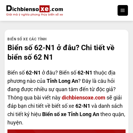
Bỏ
qua
nội
dung
BIỂN SỐ XE CÁC TỈNH
Biển số 62-N1 ở đâu? Chi tiết về
biển số 62 N1
Biển số
62-N1
ở đâu? Biển số
62-N1
thuộc địa
phương nào của
Tỉnh Long An
? Đây là câu hỏi
đang được nhiều sự quan tâm đến từ độc giả?
Thông qua bài viết này
dichbiensoxe.com
sẽ giải
đáp bạn chi tiết về biết số xe
62-N1
và danh sách
chi tiết ký hiệu
Biển số xe Tỉnh Long An
theo quận,
huyện.