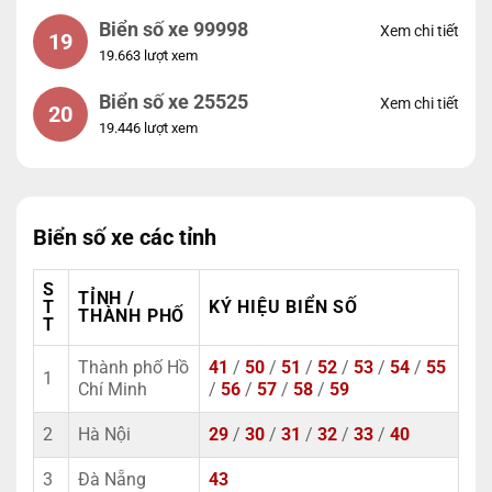
Biển số xe 99998
Xem chi tiết
19
19.663 lượt xem
Biển số xe 25525
Xem chi tiết
20
19.446 lượt xem
Biển số xe các tỉnh
S
TỈNH /
T
KÝ HIỆU BIỂN SỐ
THÀNH PHỐ
T
Thành phố Hồ
41
/
50
/
51
/
52
/
53
/
54
/
55
1
Chí Minh
/
56
/
57
/
58
/
59
2
Hà Nội
29
/
30
/
31
/
32
/
33
/
40
3
Đà Nẵng
43