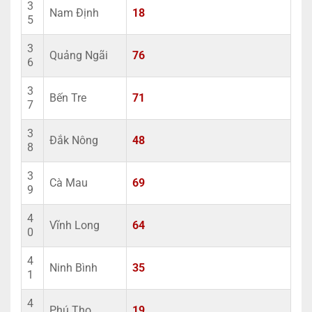
3
Nam Định
18
5
3
Quảng Ngãi
76
6
3
Bến Tre
71
7
3
Đắk Nông
48
8
3
Cà Mau
69
9
4
Vĩnh Long
64
0
4
Ninh Bình
35
1
4
Phú Thọ
19