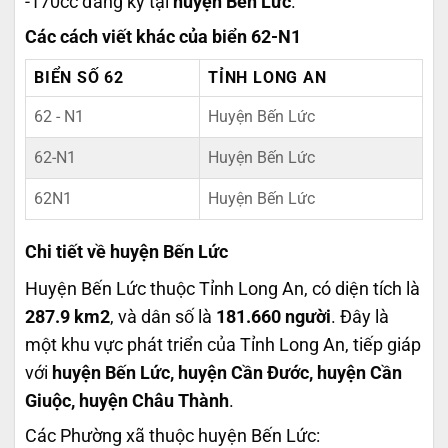
-170cc đăng ký tại
huyện Bến Lức
.
Các cách viết khác của biển 62-N1
BIỂN SỐ 62
TỈNH LONG AN
62 - N1
Huyện Bến Lức
62-N1
Huyện Bến Lức
62N1
Huyện Bến Lức
Chi tiết về huyện Bến Lức
Huyện Bến Lức thuộc Tỉnh Long An, có diện tích là
287.9 km2
, và dân số là
181.660 người
. Đây là
một khu vực phát triển của Tỉnh Long An, tiếp giáp
với
huyện Bến Lức, huyện Cần Đước, huyện Cần
Giuộc, huyện Châu Thành
.
Các Phường xã thuộc huyện Bến Lức: