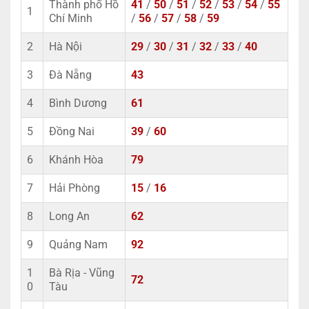
Thành phố Hồ
41
/
50
/
51
/
52
/
53
/
54
/
55
1
Chí Minh
/
56
/
57
/
58
/
59
2
Hà Nội
29
/
30
/
31
/
32
/
33
/
40
3
Đà Nẵng
43
4
Bình Dương
61
5
Đồng Nai
39
/
60
6
Khánh Hòa
79
7
Hải Phòng
15
/
16
8
Long An
62
9
Quảng Nam
92
1
Bà Rịa - Vũng
72
0
Tàu