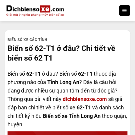
Bỏ
qua
nội
dung
BIỂN SỐ XE CÁC TỈNH
Biển số 62-T1 ở đâu? Chi tiết về
biển số 62 T1
Biển số
62-T1
ở đâu? Biển số
62-T1
thuộc địa
phương nào của
Tỉnh Long An
? Đây là câu hỏi
đang được nhiều sự quan tâm đến từ độc giả?
Thông qua bài viết này
dichbiensoxe.com
sẽ giải
đáp bạn chi tiết về biết số xe
62-T1
và danh sách
chi tiết ký hiệu
Biển số xe Tỉnh Long An
theo quận,
huyện.