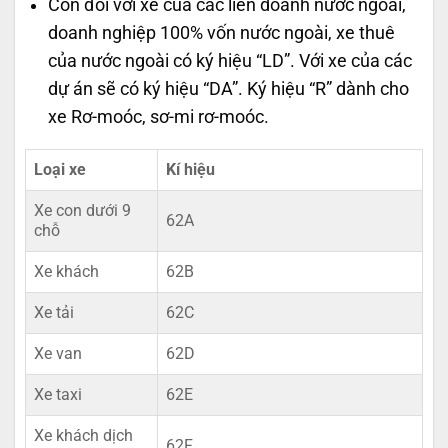
Còn đối với xe của các liên doanh nước ngoài,
doanh nghiệp 100% vốn nước ngoài, xe thuê
của nước ngoài có ký hiệu “LD”. Với xe của các
dự án sẽ có ký hiệu “DA”. Ký hiệu “R” dành cho
xe Rơ-moóc, sơ-mi rơ-moóc.
Loại xe
Kí hiệu
Xe con dưới 9
62A
chỗ
Xe khách
62B
Xe tải
62C
Xe van
62D
Xe taxi
62E
Xe khách dịch
62F