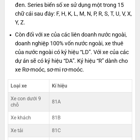
đen. Series biển số xe sử dụng một trong 15
chữ cái sau đây: F, H, K, L, M, N, P, R, S, T, U, V, X,
Y, Z.
Còn đối với xe của các liên doanh nước ngoài,
doanh nghiệp 100% vốn nước ngoài, xe thuê
của nước ngoài có ký hiệu “LD”. Với xe của các
dự án sẽ có ký hiệu “DA”. Ký hiệu “R” dành cho
xe Rơ-moóc, sơ-mi rơ-moóc.
Loại xe
Kí hiệu
Xe con dưới 9
81A
chỗ
Xe khách
81B
Xe tải
81C