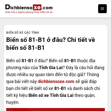
Bỏ
qua
nội
dung
BIỂN SỐ XE CÁC TỈNH
Biển số 81-B1 ở đâu? Chi tiết về
biển số 81-B1
Biển số
81-B1
ở đâu? Biển số
81-B1
thuộc địa
phương nào của
Tỉnh Gia Lai
? Đây là câu hỏi đang
được nhiều sự quan tâm đến từ độc giả? Thông
qua bài viết này
dichbiensoxe.com
sẽ giải đáp
bạn chi tiết về biết số xe
81-B1
và danh sách chi
tiết ký hiệu
Biển số xe Tỉnh Gia Lai
theo quận,
huyện.