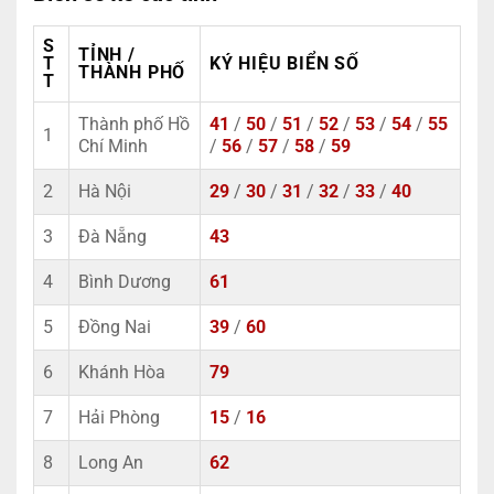
S
TỈNH /
T
KÝ HIỆU BIỂN SỐ
THÀNH PHỐ
T
Thành phố Hồ
41
/
50
/
51
/
52
/
53
/
54
/
55
1
Chí Minh
/
56
/
57
/
58
/
59
2
Hà Nội
29
/
30
/
31
/
32
/
33
/
40
3
Đà Nẵng
43
4
Bình Dương
61
5
Đồng Nai
39
/
60
6
Khánh Hòa
79
7
Hải Phòng
15
/
16
8
Long An
62