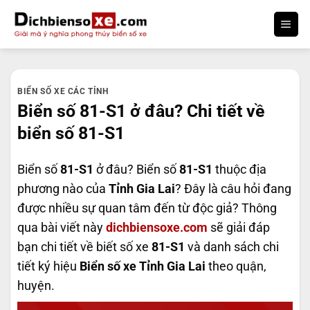
Bỏ
qua
nội
dung
BIỂN SỐ XE CÁC TỈNH
Biển số 81-S1 ở đâu? Chi tiết về
biển số 81-S1
Biển số
81-S1
ở đâu? Biển số
81-S1
thuộc địa
phương nào của
Tỉnh Gia Lai
? Đây là câu hỏi đang
được nhiều sự quan tâm đến từ độc giả? Thông
qua bài viết này
dichbiensoxe.com
sẽ giải đáp
bạn chi tiết về biết số xe
81-S1
và danh sách chi
tiết ký hiệu
Biển số xe Tỉnh Gia Lai
theo quận,
huyện.