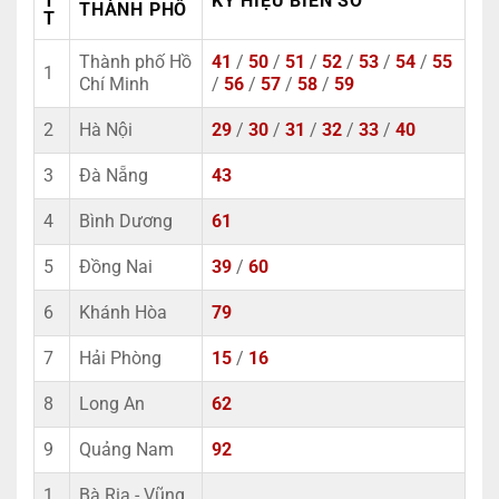
T
KÝ HIỆU BIỂN SỐ
THÀNH PHỐ
T
Thành phố Hồ
41
/
50
/
51
/
52
/
53
/
54
/
55
1
Chí Minh
/
56
/
57
/
58
/
59
2
Hà Nội
29
/
30
/
31
/
32
/
33
/
40
3
Đà Nẵng
43
4
Bình Dương
61
5
Đồng Nai
39
/
60
6
Khánh Hòa
79
7
Hải Phòng
15
/
16
8
Long An
62
9
Quảng Nam
92
1
Bà Rịa - Vũng