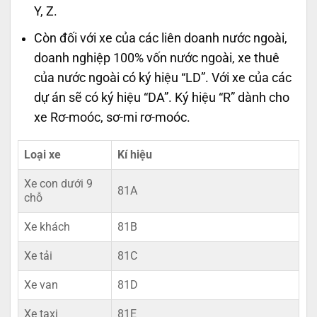
Y, Z.
Còn đối với xe của các liên doanh nước ngoài,
doanh nghiệp 100% vốn nước ngoài, xe thuê
của nước ngoài có ký hiệu “LD”. Với xe của các
dự án sẽ có ký hiệu “DA”. Ký hiệu “R” dành cho
xe Rơ-moóc, sơ-mi rơ-moóc.
Loại xe
Kí hiệu
Xe con dưới 9
81A
chỗ
Xe khách
81B
Xe tải
81C
Xe van
81D
Xe taxi
81E