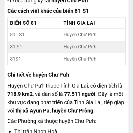
-170cc đăng ký tại
huyện Chư Pưh
.
Các cách viết khác của biển 81-S1
BIỂN SỐ 81
TỈNH GIA LAI
81 - S1
Huyện Chư Pưh
81-S1
Huyện Chư Pưh
81S1
Huyện Chư Pưh
Chi tiết về huyện Chư Pưh
Huyện Chư Pưh thuộc Tỉnh Gia Lai, có diện tích là
718.9 km2
, và dân số là
77.511 người
. Đây là một
khu vực đang phát triển của Tỉnh Gia Lai, tiếp giáp
với
thị xã Ayun Pa, huyện Chư Prông
.
Các Phường xã thuộc huyện Chư Pưh:
Thị trấn Nhơn Hoà