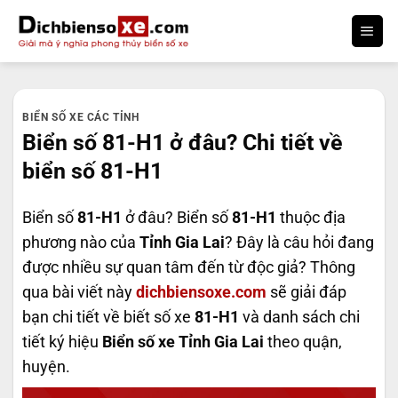
Bỏ
qua
nội
dung
BIỂN SỐ XE CÁC TỈNH
Biển số 81-H1 ở đâu? Chi tiết về
biển số 81-H1
Biển số
81-H1
ở đâu? Biển số
81-H1
thuộc địa
phương nào của
Tỉnh Gia Lai
? Đây là câu hỏi đang
được nhiều sự quan tâm đến từ độc giả? Thông
qua bài viết này
dichbiensoxe.com
sẽ giải đáp
bạn chi tiết về biết số xe
81-H1
và danh sách chi
tiết ký hiệu
Biển số xe Tỉnh Gia Lai
theo quận,
huyện.