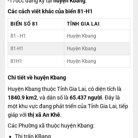
-170cc đăng ký tại
huyện Kbang
.
Các cách viết khác của biển 81-H1
BIỂN SỐ 81
TỈNH GIA LAI
81 - H1
Huyện Kbang
81-H1
Huyện Kbang
81H1
Huyện Kbang
Chi tiết về huyện Kbang
Huyện Kbang thuộc Tỉnh Gia Lai, có diện tích là
1840.9 km2
, và dân số là
65.437 người
. Đây là
một khu vực đang phát triển của Tỉnh Gia Lai, tiếp
giáp với
thị xã An Khê
.
Các Phường xã thuộc huyện Kbang:
Thị trấn KBang