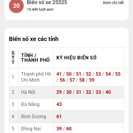
Biển số xe 25525
Xem chi tiết
20
19.449 lượt xem
Biển số xe các tỉnh
S
TỈNH /
T
KÝ HIỆU BIỂN SỐ
THÀNH PHỐ
T
Thành phố Hồ
41
/
50
/
51
/
52
/
53
/
54
/
55
1
Chí Minh
/
56
/
57
/
58
/
59
2
Hà Nội
29
/
30
/
31
/
32
/
33
/
40
3
Đà Nẵng
43
4
Bình Dương
61
5
Đồng Nai
39
/
60