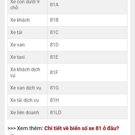
Xe con dưới 9
81A
chỗ
Xe khách
81B
Xe tải
81C
Xe van
81D
Xe taxi
81E
Xe khách dịch
81F
vụ
Xe van dịch vụ
81G
Xe tải dịch vụ
81H
Xe liên doanh
81LD
>>> Xem thêm:
Chi tiết về biển số xe 81 ở đâu?