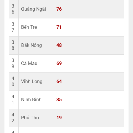
3
Quảng Ngãi
76
6
3
Bến Tre
71
7
3
Đắk Nông
48
8
3
Cà Mau
69
9
4
Vĩnh Long
64
0
4
Ninh Bình
35
1
4
Phú Thọ
19
2
4