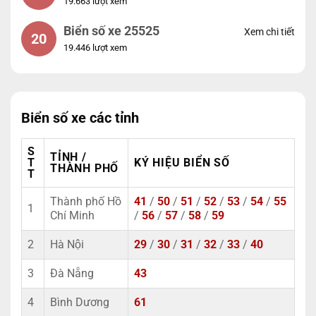
19.663 lượt xem
Biển số xe 25525
Xem chi tiết
20
19.446 lượt xem
Biển số xe các tỉnh
S
TỈNH /
T
KÝ HIỆU BIỂN SỐ
THÀNH PHỐ
T
Thành phố Hồ
41
/
50
/
51
/
52
/
53
/
54
/
55
1
Chí Minh
/
56
/
57
/
58
/
59
2
Hà Nội
29
/
30
/
31
/
32
/
33
/
40
3
Đà Nẵng
43
4
Bình Dương
61