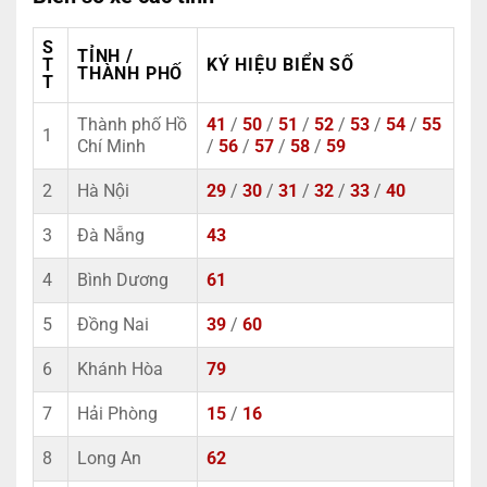
S
TỈNH /
T
KÝ HIỆU BIỂN SỐ
THÀNH PHỐ
T
Thành phố Hồ
41
/
50
/
51
/
52
/
53
/
54
/
55
1
Chí Minh
/
56
/
57
/
58
/
59
2
Hà Nội
29
/
30
/
31
/
32
/
33
/
40
3
Đà Nẵng
43
4
Bình Dương
61
5
Đồng Nai
39
/
60
6
Khánh Hòa
79
7
Hải Phòng
15
/
16
8
Long An
62