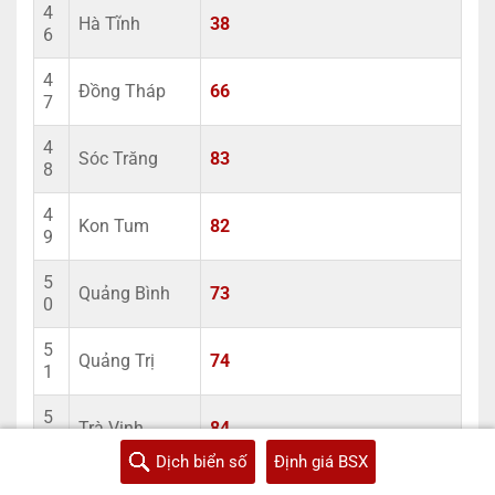
4
Hà Tĩnh
38
6
4
Đồng Tháp
66
7
4
Sóc Trăng
83
8
4
Kon Tum
82
9
5
Quảng Bình
73
0
5
Quảng Trị
74
1
5
Trà Vinh
84
2
Dịch biển số
Định giá BSX
5