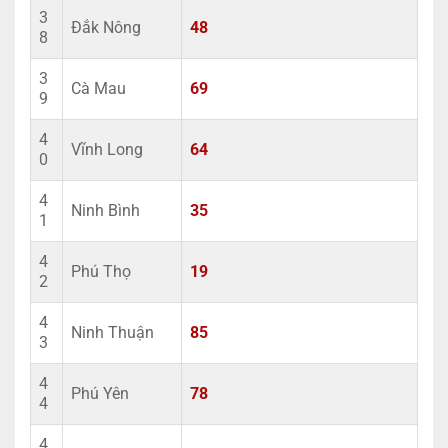
3
Đắk Nông
48
8
3
Cà Mau
69
9
4
Vĩnh Long
64
0
4
Ninh Bình
35
1
4
Phú Thọ
19
2
4
Ninh Thuận
85
3
4
Phú Yên
78
4
4