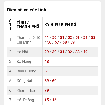
Biển số xe các tỉnh
S
TỈNH /
T
KÝ HIỆU BIỂN SỐ
THÀNH PHỐ
T
Thành phố Hồ
41
/
50
/
51
/
52
/
53
/
54
/
55
1
Chí Minh
/
56
/
57
/
58
/
59
2
Hà Nội
29
/
30
/
31
/
32
/
33
/
40
3
Đà Nẵng
43
4
Bình Dương
61
5
Đồng Nai
39
/
60
6
Khánh Hòa
79
7
Hải Phòng
15
/
16