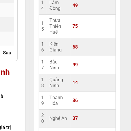
1
Lâm
49
4
Đồng
Thừa
1
Thiên
75
5
Huế
1
Kiên
68
6
Giang
Sau
1
Bắc
99
7
Ninh
ịnh
1
Quảng
14
8
Ninh
là
1
Thanh
36
9
Hóa
2
Nghệ An
37
0
á trị