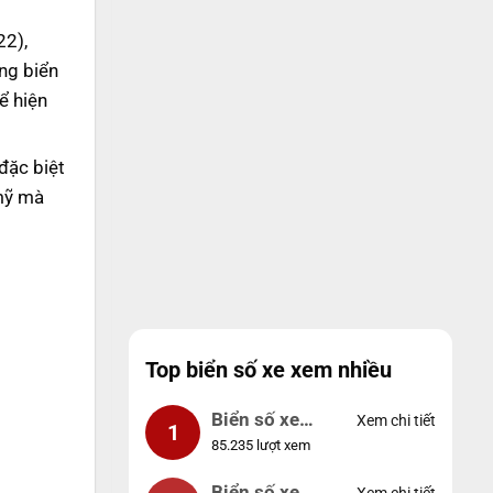
22),
ng biển
ể hiện
đặc biệt
 mỹ mà
Top biển số xe xem nhiều
Biển số xe
Xem chi tiết
1
85.235 lượt xem
99999
Biển số xe