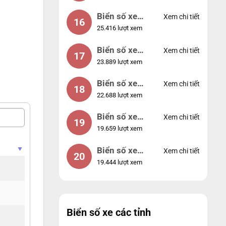
Biển số xe
Xem chi tiết
16
25.416 lượt xem
49053
Biển số xe
Xem chi tiết
17
23.889 lượt xem
44953
Biển số xe
Xem chi tiết
18
22.688 lượt xem
74953
Biển số xe
Xem chi tiết
19
19.659 lượt xem
99998
Biển số xe
Xem chi tiết
20
19.444 lượt xem
25525
Biển số xe các tỉnh