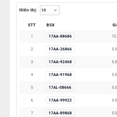
Hiển thị:
STT
BSX
Gi
1
17AA-88686
72
2
17AA-26866
5.
3
17AA-92468
5.
4
17AA-91968
5.
5
17AL-08666
5.
6
17AA-99922
5.
7
17AA-89868
5.