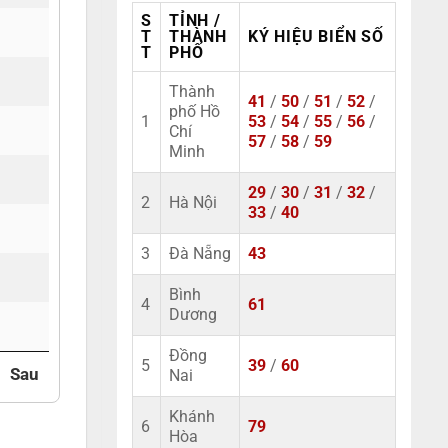
S
TỈNH /
T
THÀNH
KÝ HIỆU BIỂN SỐ
T
PHỐ
Thành
41
/
50
/
51
/
52
/
phố Hồ
1
53
/
54
/
55
/
56
/
Chí
57
/
58
/
59
Minh
29
/
30
/
31
/
32
/
2
Hà Nội
33
/
40
3
Đà Nẵng
43
Bình
4
61
Dương
Đồng
5
39
/
60
Sau
Nai
Khánh
6
79
Hòa