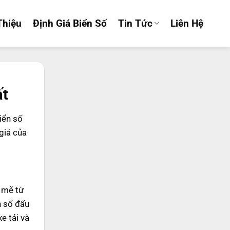
Thiệu
Định Giá Biển Số
Tin Tức
Liên Hệ
ất
iển số
giá của
 mẽ từ
n số đấu
e tải và