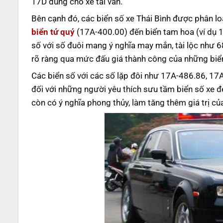
17D dùng cho xe tải van.
Bên cạnh đó, các biển số xe Thái Bình được phân loạ
biển tứ quý
(
17A-400.00)
đến biển tam hoa (ví dụ
1
số với số đuôi mang ý nghĩa may mắn, tài lộc như 6
rõ ràng qua mức đấu giá thành công của những biển
Các biển số với các số lặp đôi như 17A-486.86, 17
đối với những người yêu thích sưu tầm biển số xe 
còn có ý nghĩa phong thủy, làm tăng thêm giá trị c