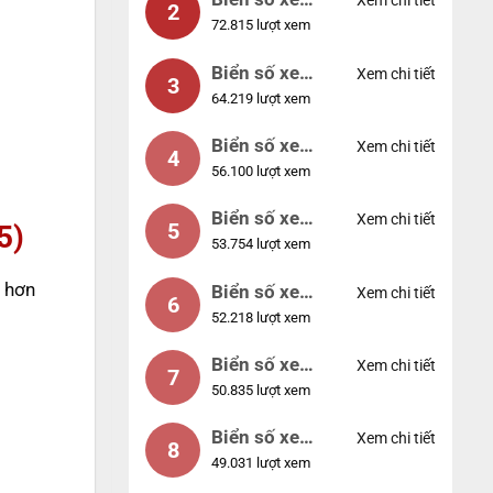
Xem chi tiết
2
72.815 lượt xem
04953
Biển số xe
Xem chi tiết
3
64.219 lượt xem
88888
Biển số xe
Xem chi tiết
4
56.100 lượt xem
12345
Biển số xe
Xem chi tiết
5
5)
53.754 lượt xem
66666
ị hơn
Biển số xe
Xem chi tiết
6
52.218 lượt xem
11111
Biển số xe
Xem chi tiết
7
50.835 lượt xem
44444
Biển số xe
Xem chi tiết
8
49.031 lượt xem
77777