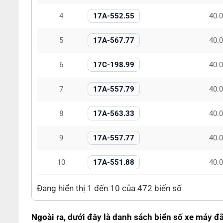
4
17A-552.55
40.
5
17A-567.77
40.
6
17C-198.99
40.
7
17A-557.79
40.
8
17A-563.33
40.
9
17A-557.77
40.
10
17A-551.88
40.
Đang hiển thị 1 đến 10 của 472 biển số
Ngoài ra, dưới đây là danh sách biển số xe máy đ