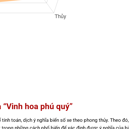
à “Vinh hoa phú quý”
ính toán, dịch ý nghĩa biển số xe theo phong thủy. Theo đó,
 trong những cách phổ biến để xác định được ý nghĩa của b