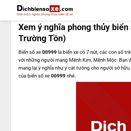
Bỏ
qua
DỊCH BIỂN SỐ
nội
Xem ý nghĩa phong thủy biển
dung
Trường Tồn)
Biển số xe
00999
là biển xe có 7 nút, các con số tr
với những người mang Mệnh Kim, Mệnh Mộc. Bạn đ
mang lại ý nghĩa như ý cát tường cho người sở hữ
của biển số xe
00999
nhé.