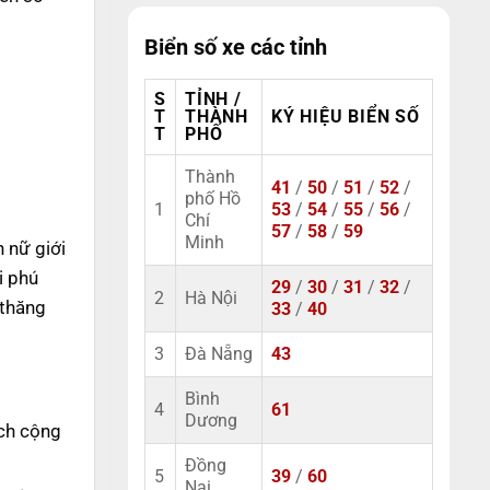
Biển số xe các tỉnh
S
TỈNH /
T
THÀNH
KÝ HIỆU BIỂN SỐ
T
PHỐ
Thành
41
/
50
/
51
/
52
/
phố Hồ
1
53
/
54
/
55
/
56
/
Chí
57
/
58
/
59
Minh
n nữ giới
i phú
29
/
30
/
31
/
32
/
2
Hà Nội
 thăng
33
/
40
3
Đà Nẵng
43
Bình
4
61
Dương
ách cộng
Đồng
5
39
/
60
Nai