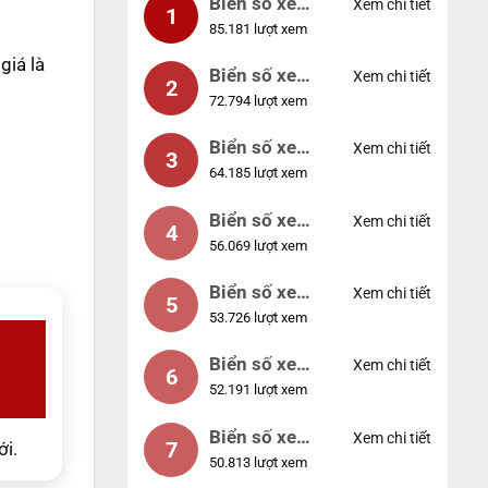
Biển số xe
Xem chi tiết
1
85.181 lượt xem
99999
giá là
Biển số xe
Xem chi tiết
2
72.794 lượt xem
04953
Biển số xe
Xem chi tiết
3
64.185 lượt xem
88888
Biển số xe
Xem chi tiết
4
56.069 lượt xem
12345
Biển số xe
Xem chi tiết
5
53.726 lượt xem
66666
Biển số xe
Xem chi tiết
6
52.191 lượt xem
11111
Biển số xe
Xem chi tiết
7
ới.
50.813 lượt xem
44444