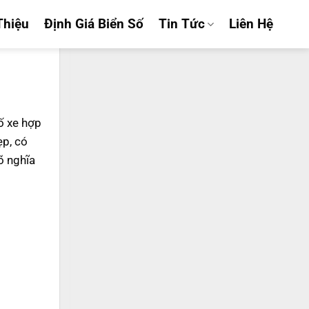
Thiệu
Định Giá Biển Số
Tin Tức
Liên Hệ
số xe hợp
ẹp, có
õ nghĩa