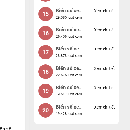
Biển số xe
Xem chi tiết
15
29.085 lượt xem
24953
Biển số xe
Xem chi tiết
16
25.405 lượt xem
49053
Biển số xe
Xem chi tiết
17
23.873 lượt xem
44953
Biển số xe
Xem chi tiết
18
22.675 lượt xem
74953
Biển số xe
Xem chi tiết
19
19.647 lượt xem
99998
Biển số xe
Xem chi tiết
20
19.428 lượt xem
25525
iển số