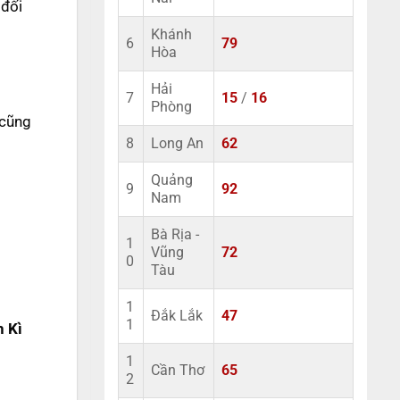
 đối
Khánh
6
79
Hòa
Hải
7
15
/
16
Phòng
 cũng
8
Long An
62
Quảng
9
92
Nam
Bà Rịa -
1
Vũng
72
0
Tàu
1
Đắk Lắk
47
1
 Kì
1
Cần Thơ
65
2