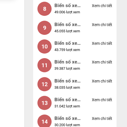
Biển số xe
Xem chi tiết
8
49.006 lượt xem
77777
Biển số xe
Xem chi tiết
9
45.055 lượt xem
55555
Biển số xe
Xem chi tiết
10
43.759 lượt xem
56789
Biển số xe
Xem chi tiết
11
39.387 lượt xem
01234
Biển số xe
Xem chi tiết
12
38.035 lượt xem
33333
Biển số xe
Xem chi tiết
13
31.042 lượt xem
22222
Biển số xe
Xem chi tiết
14
30.200 lượt xem
14953