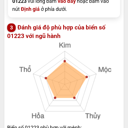
01223
vui lòng bấm
vào đây
hoặc bấm vào
nút
Định giá
ở phía dưới.
Đánh giá độ phù hợp của biển số
01223 với ngũ hành
Biển số 01223 phù hợp với mệnh: