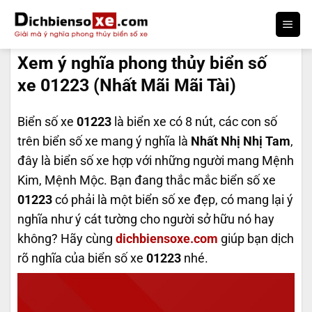
Bỏ
qua
DỊCH BIỂN SỐ
nội
Xem ý nghĩa phong thủy biển số
dung
xe 01223 (Nhất Mãi Mãi Tài)
Biển số xe
01223
là biển xe có 8 nút, các con số
trên biển số xe mang ý nghĩa là
Nhất Nhị Nhị Tam
,
đây là biển số xe hợp với những người mang Mệnh
Kim, Mệnh Mộc. Bạn đang thắc mắc biển số xe
01223
có phải là một biển số xe đẹp, có mang lại ý
nghĩa như ý cát tường cho người sở hữu nó hay
không? Hãy cùng
dichbiensoxe.com
giúp bạn dịch
rõ nghĩa của biển số xe
01223
nhé.