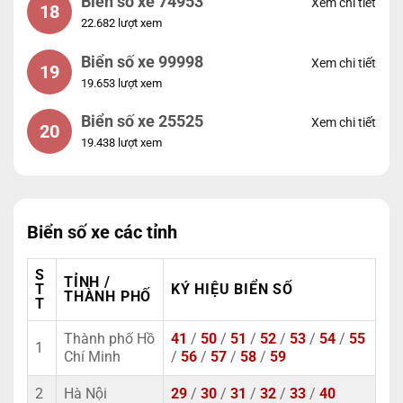
Biển số xe 74953
Xem chi tiết
18
22.682 lượt xem
Biển số xe 99998
Xem chi tiết
19
19.653 lượt xem
Biển số xe 25525
Xem chi tiết
20
19.438 lượt xem
Biển số xe các tỉnh
S
TỈNH /
T
KÝ HIỆU BIỂN SỐ
THÀNH PHỐ
T
Thành phố Hồ
41
/
50
/
51
/
52
/
53
/
54
/
55
1
Chí Minh
/
56
/
57
/
58
/
59
2
Hà Nội
29
/
30
/
31
/
32
/
33
/
40