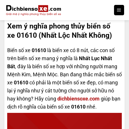
Bỏ
qua
DỊCH BIỂN SỐ
nội
Xem ý nghĩa phong thủy biển số
dung
xe 01610 (Nhất Lộc Nhất Không)
Biển số xe
01610
là biển xe có 8 nút, các con số
trên biển số xe mang ý nghĩa là
Nhất Lục Nhất
Bất
, đây là biển số xe hợp với những người mang
Mệnh Kim, Mệnh Mộc. Bạn đang thắc mắc biển số
xe
01610
có phải là một biển số xe đẹp, có mang
lại ý nghĩa như ý cát tường cho người sở hữu nó
hay không? Hãy cùng
dichbiensoxe.com
giúp bạn
dịch rõ nghĩa của biển số xe
01610
nhé.