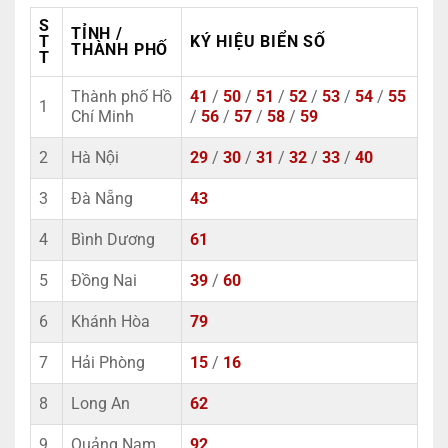
S
TỈNH /
T
KÝ HIỆU BIỂN SỐ
THÀNH PHỐ
T
Thành phố Hồ
41
/
50
/
51
/
52
/
53
/
54
/
55
1
Chí Minh
/
56
/
57
/
58
/
59
2
Hà Nội
29
/
30
/
31
/
32
/
33
/
40
3
Đà Nẵng
43
4
Bình Dương
61
5
Đồng Nai
39
/
60
6
Khánh Hòa
79
7
Hải Phòng
15
/
16
8
Long An
62
9
Quảng Nam
92