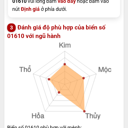
01610
vui lòng bấm
vào đây
hoặc bấm vào
nút
Định giá
ở phía dưới.
Đánh giá độ phù hợp của biển số
01610 với ngũ hành
Biển số 01610 phù hợp với mệnh: