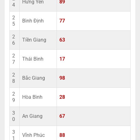
Hưng Yên
89
4
2
Bình Định
77
5
2
Tiền Giang
63
6
2
Thái Bình
17
7
2
Bắc Giang
98
8
2
Hòa Bình
28
9
3
An Giang
67
0
3
Vĩnh Phúc
88
1