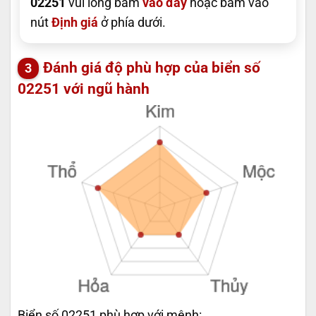
02251
vui lòng bấm
vào đây
hoặc bấm vào
nút
Định giá
ở phía dưới.
Đánh giá độ phù hợp của biển số
02251 với ngũ hành
Biển số 02251 phù hợp với mệnh: