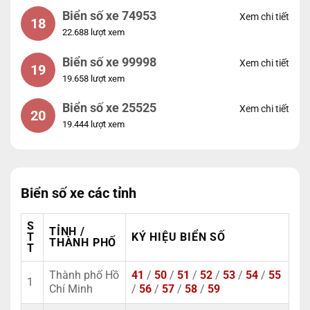
Biển số xe 74953
Xem chi tiết
18
22.688 lượt xem
Biển số xe 99998
Xem chi tiết
19
19.658 lượt xem
Biển số xe 25525
Xem chi tiết
20
19.444 lượt xem
Biển số xe các tỉnh
S
TỈNH /
T
KÝ HIỆU BIỂN SỐ
THÀNH PHỐ
T
Thành phố Hồ
41
/
50
/
51
/
52
/
53
/
54
/
55
1
Chí Minh
/
56
/
57
/
58
/
59