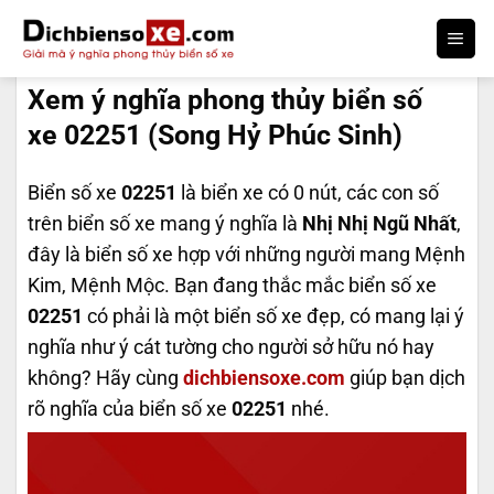
Bỏ
qua
DỊCH BIỂN SỐ
nội
Xem ý nghĩa phong thủy biển số
dung
xe 02251 (Song Hỷ Phúc Sinh)
Biển số xe
02251
là biển xe có 0 nút, các con số
trên biển số xe mang ý nghĩa là
Nhị Nhị Ngũ Nhất
,
đây là biển số xe hợp với những người mang Mệnh
Kim, Mệnh Mộc. Bạn đang thắc mắc biển số xe
02251
có phải là một biển số xe đẹp, có mang lại ý
nghĩa như ý cát tường cho người sở hữu nó hay
không? Hãy cùng
dichbiensoxe.com
giúp bạn dịch
rõ nghĩa của biển số xe
02251
nhé.