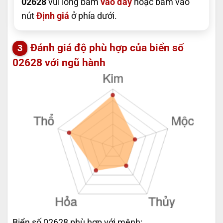
02628
vui lòng bấm
vào đây
hoặc bấm vào
nút
Định giá
ở phía dưới.
Đánh giá độ phù hợp của biển số
02628 với ngũ hành
Biển số 02628 phù hợp với mệnh: