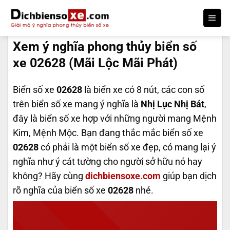
Bỏ
qua
DỊCH BIỂN SỐ
nội
Xem ý nghĩa phong thủy biển số
dung
xe 02628 (Mãi Lộc Mãi Phát)
Biển số xe
02628
là biển xe có 8 nút, các con số
trên biển số xe mang ý nghĩa là
Nhị Lục Nhị Bát
,
đây là biển số xe hợp với những người mang Mệnh
Kim, Mệnh Mộc. Bạn đang thắc mắc biển số xe
02628
có phải là một biển số xe đẹp, có mang lại ý
nghĩa như ý cát tường cho người sở hữu nó hay
không? Hãy cùng
dichbiensoxe.com
giúp bạn dịch
rõ nghĩa của biển số xe
02628
nhé.