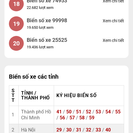
Biển số xe 74953
Xem chi tiết
18
22.682 lượt xem
Biển số xe 99998
Xem chi tiết
19
19.650 lượt xem
Biển số xe 25525
Xem chi tiết
20
19.436 lượt xem
Biển số xe các tỉnh
S
TỈNH /
T
KÝ HIỆU BIỂN SỐ
THÀNH PHỐ
T
Thành phố Hồ
41
/
50
/
51
/
52
/
53
/
54
/
55
1
Chí Minh
/
56
/
57
/
58
/
59
2
Hà Nội
29
/
30
/
31
/
32
/
33
/
40