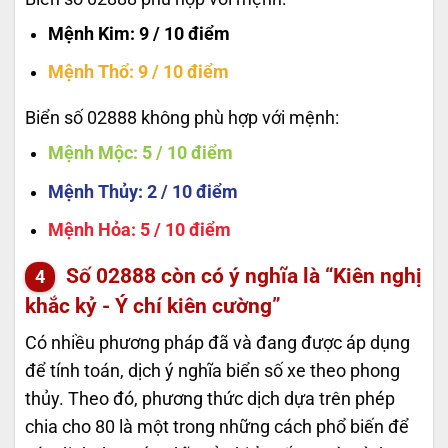
Mệnh Kim
: 9 / 10 điểm
Mệnh Thổ
: 9 / 10 điểm
Biển số 02888 không phù hợp với mệnh:
Mệnh Mộc
: 5 / 10 điểm
Mệnh Thủy
: 2 / 10 điểm
Mệnh Hỏa
: 5 / 10 điểm
Số
02888
còn có ý nghĩa là “Kiên nghị
khắc kỷ - Ý chí kiên cường”
Có nhiều phương pháp đã và đang được áp dụng
để tính toán, dịch ý nghĩa biển số xe theo phong
thủy. Theo đó, phương thức dịch dựa trên phép
chia cho 80 là một trong những cách phổ biến để