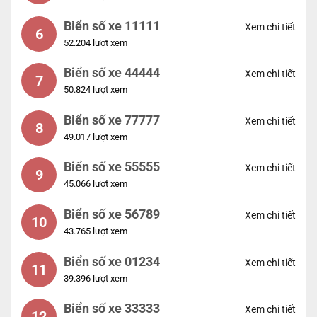
Biển số xe 11111
Xem chi tiết
6
52.204 lượt xem
Biển số xe 44444
Xem chi tiết
7
50.824 lượt xem
Biển số xe 77777
Xem chi tiết
8
49.017 lượt xem
Biển số xe 55555
Xem chi tiết
9
45.066 lượt xem
Biển số xe 56789
Xem chi tiết
10
43.765 lượt xem
Biển số xe 01234
Xem chi tiết
11
39.396 lượt xem
Biển số xe 33333
Xem chi tiết
12