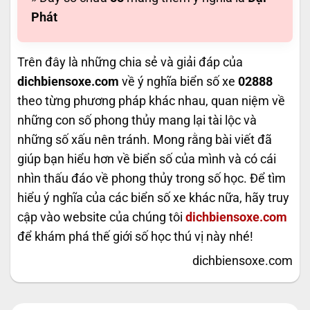
Phát
Trên đây là những chia sẻ và giải đáp của
dichbiensoxe.com
về ý nghĩa biển số xe
02888
theo từng phương pháp khác nhau, quan niệm về
những con số phong thủy mang lại tài lộc và
những số xấu nên tránh. Mong rằng bài viết đã
giúp bạn hiểu hơn về biển số của mình và có cái
nhìn thấu đáo về phong thủy trong số học. Để tìm
hiểu ý nghĩa của các biển số xe khác nữa, hãy truy
cập vào website của chúng tôi
dichbiensoxe.com
để khám phá thế giới số học thú vị này nhé!
dichbiensoxe.com