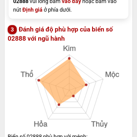
02888
vui lòng bấm
vào đây
hoặc bấm vào
nút
Định giá
ở phía dưới.
Đánh giá độ phù hợp của biển số
02888 với ngũ hành
Biển số 02888 phù hợp với mệnh: