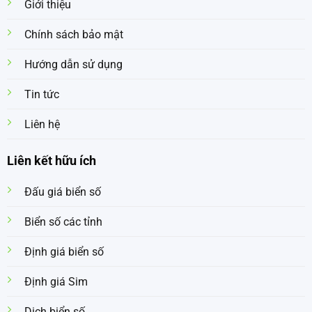
Giới thiệu
Chính sách bảo mật
Hướng dẫn sử dụng
Tin tức
Liên hệ
Liên kết hữu ích
Đấu giá biển số
Biển số các tỉnh
Định giá biển số
Định giá Sim
Dịch biển số