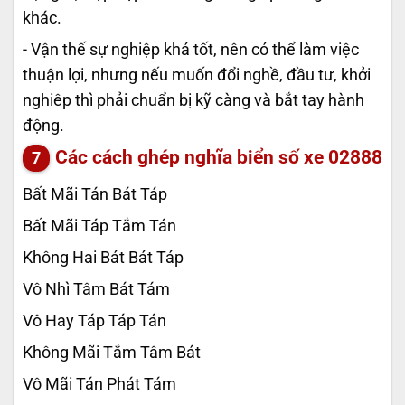
khác.
- Vận thế sự nghiệp khá tốt, nên có thể làm việc
thuận lợi, nhưng nếu muốn đổi nghề, đầu tư, khởi
nghiêp thì phải chuẩn bị kỹ càng và bắt tay hành
động.
Các cách ghép nghĩa biển số xe
02888
Bất Mãi Tán Bát Táp
Bất Mãi Táp Tắm Tán
Không Hai Bát Bát Táp
Vô Nhì Tâm Bát Tám
Vô Hay Táp Táp Tán
Không Mãi Tắm Tâm Bát
Vô Mãi Tán Phát Tám