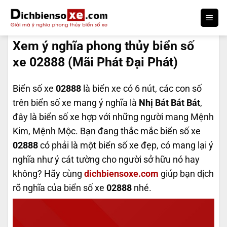
Bỏ
qua
DỊCH BIỂN SỐ
nội
Xem ý nghĩa phong thủy biển số
dung
xe 02888 (Mãi Phát Đại Phát)
Biển số xe
02888
là biển xe có 6 nút, các con số
trên biển số xe mang ý nghĩa là
Nhị Bát Bát Bát
,
đây là biển số xe hợp với những người mang Mệnh
Kim, Mệnh Mộc. Bạn đang thắc mắc biển số xe
02888
có phải là một biển số xe đẹp, có mang lại ý
nghĩa như ý cát tường cho người sở hữu nó hay
không? Hãy cùng
dichbiensoxe.com
giúp bạn dịch
rõ nghĩa của biển số xe
02888
nhé.