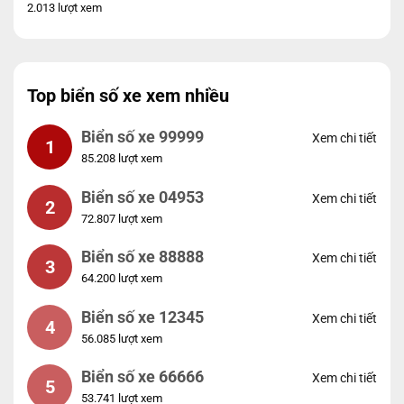
2.013 lượt xem
Top biển số xe xem nhiều
Biển số xe 99999
Xem chi tiết
1
85.208 lượt xem
Biển số xe 04953
Xem chi tiết
2
72.807 lượt xem
Biển số xe 88888
Xem chi tiết
3
64.200 lượt xem
Biển số xe 12345
Xem chi tiết
4
56.085 lượt xem
Biển số xe 66666
Xem chi tiết
5
53.741 lượt xem