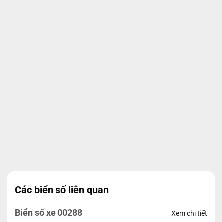
Các biển số liên quan
Biển số xe 00288
Xem chi tiết