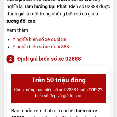
nghĩa là
Tám hướng Đại Phát
. Biển số 02888 được
đánh giá là một trong những biển số có giá trị
tương đối cao
.
Xem thêm
Ý nghĩa biển số xe đuôi 88
Ý nghĩa biển số xe đuôi 888
Định giá biển số xe 02888
Trên 50 triệu đồng
Chúc mừng bạn biển số xe 02888 thuộc
TOP 2%
biển số đẹp và giá trị cao.
Bạn muốn xem định giá chi tiết
biển số xe