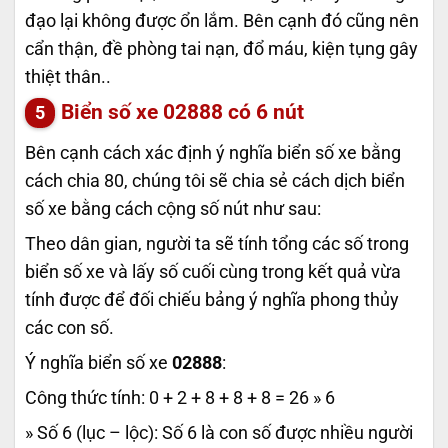
đạo lại không được ổn lắm. Bên cạnh đó cũng nên
cẩn thận, đề phòng tai nạn, đổ máu, kiện tụng gây
thiệt thân..
Biển số xe
02888
có 6 nút
Bên cạnh cách xác định ý nghĩa biển số xe bằng
cách chia 80, chúng tôi sẽ chia sẻ cách dịch biển
số xe bằng cách cộng số nút như sau:
Theo dân gian, người ta sẽ tính tổng các số trong
biển số xe và lấy số cuối cùng trong kết quả vừa
tính được để đối chiếu bảng ý nghĩa phong thủy
các con số.
Ý nghĩa biển số xe
02888
:
Công thức tính: 0 + 2 + 8 + 8 + 8 = 26 » 6
» Số 6 (lục – lộc): Số 6 là con số được nhiều người