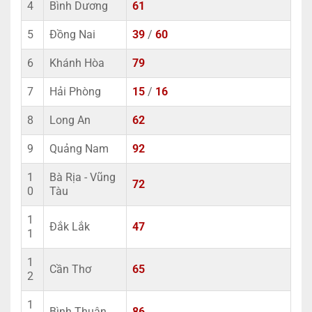
4
Bình Dương
61
5
Đồng Nai
39
/
60
6
Khánh Hòa
79
7
Hải Phòng
15
/
16
8
Long An
62
9
Quảng Nam
92
1
Bà Rịa - Vũng
72
0
Tàu
1
Đắk Lắk
47
1
1
Cần Thơ
65
2
1
Bình Thuận
86