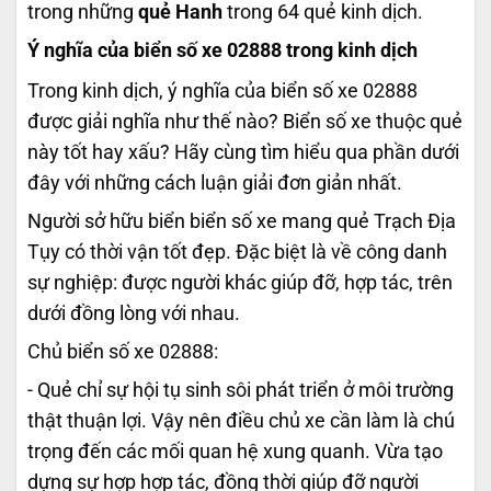
trong những
quẻ Hanh
trong 64 quẻ kinh dịch.
Ý nghĩa của biển số xe 02888 trong kinh dịch
Trong kinh dịch, ý nghĩa của biển số xe 02888
được giải nghĩa như thế nào? Biển số xe thuộc quẻ
này tốt hay xấu? Hãy cùng tìm hiểu qua phần dưới
đây với những cách luận giải đơn giản nhất.
Người sở hữu biển biển số xe mang quẻ Trạch Địa
Tụy có thời vận tốt đẹp. Đặc biệt là về công danh
sự nghiệp: được người khác giúp đỡ, hợp tác, trên
dưới đồng lòng với nhau.
Chủ biển số xe 02888:
- Quẻ chỉ sự hội tụ sinh sôi phát triển ở môi trường
thật thuận lợi. Vậy nên điều chủ xe cần làm là chú
trọng đến các mối quan hệ xung quanh. Vừa tạo
dựng sự hợp hợp tác, đồng thời giúp đỡ người