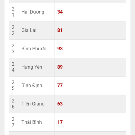
2
Hải Dương
34
1
2
Gia Lai
81
2
2
Bình Phước
93
3
2
Hưng Yên
89
4
2
Bình Định
77
5
2
Tiền Giang
63
6
2
Thái Bình
17
7