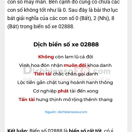
con số may mắn. Bên cạnh đó cũng có chứa các
con số không tốt như là 0. Sau đây là bài thơ lục
bát giải nghĩa của các con số 0 (Bất), 2 (Nhị), 8
(Bát) trong biển số xe 02888.
Kết luận:
Biển số 02888 là
biển số rất tốt
, có ý