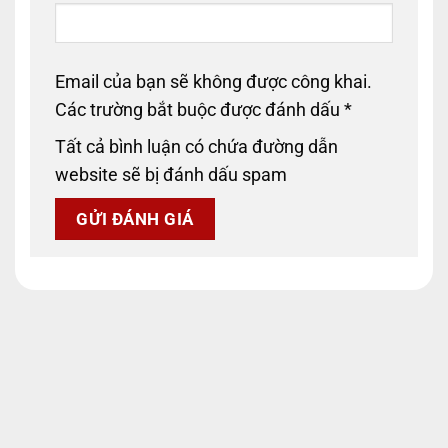
Email của bạn sẽ không được công khai.
Các trường bắt buộc được đánh dấu
*
Tất cả bình luận có chứa đường dẫn
website sẽ bị đánh dấu spam