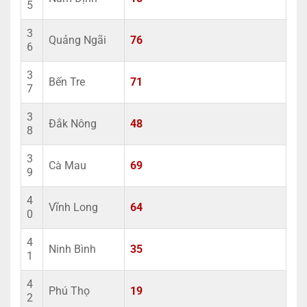
5
3
Quảng Ngãi
76
6
3
Bến Tre
71
7
3
Đắk Nông
48
8
3
Cà Mau
69
9
4
Vĩnh Long
64
0
4
Ninh Bình
35
1
4
Phú Thọ
19
2