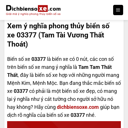
Bỏ
qua
DỊCH BIỂN SỐ
nội
Xem ý nghĩa phong thủy biển số
dung
xe 03377 (Tam Tài Vương Thất
Thoát)
Biển số xe
03377
là biển xe có 0 nút, các con số
trên biển số xe mang ý nghĩa là
Tam Tam Thất
Thất
, đây là biển số xe hợp với những người mang
Mệnh Kim, Mệnh Mộc. Bạn đang thắc mắc biển số
xe
03377
có phải là một biển số xe đẹp, có mang
lại ý nghĩa như ý cát tường cho người sở hữu nó
hay không? Hãy cùng
dichbiensoxe.com
giúp bạn
dịch rõ nghĩa của biển số xe
03377
nhé.