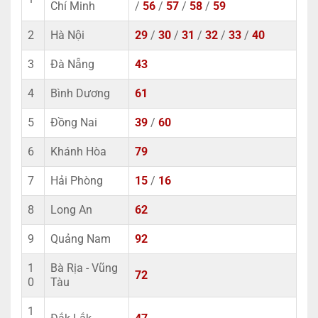
Chí Minh
/
56
/
57
/
58
/
59
2
Hà Nội
29
/
30
/
31
/
32
/
33
/
40
3
Đà Nẵng
43
4
Bình Dương
61
5
Đồng Nai
39
/
60
6
Khánh Hòa
79
7
Hải Phòng
15
/
16
8
Long An
62
9
Quảng Nam
92
1
Bà Rịa - Vũng
72
0
Tàu
1