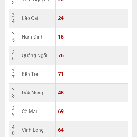
3
3
Lào Cai
24
4
3
Nam Định
18
5
3
Quảng Ngãi
76
6
3
Bến Tre
71
7
3
Đắk Nông
48
8
3
Cà Mau
69
9
4
Vĩnh Long
64
0