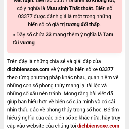
Kết luận:
Biển số 03377 là
biển số không tốt
,
có ý nghĩa là
Mưu sinh Thất thoát
. Biển số
03377 được đánh giá là một trong những
biển số có giá trị
tương đối thấp
.
» Dãy số chứa
33
mang thêm ý nghĩa là
Tam
tài vương
Trên đây là những chia sẻ và giải đáp của
dichbiensoxe.com
về ý nghĩa biển số xe
03377
theo từng phương pháp khác nhau, quan niệm về
những con số phong thủy mang lại tài lộc và
những số xấu nên tránh. Mong rằng bài viết đã
giúp bạn hiểu hơn về biển số của mình và có cái
nhìn thấu đáo về phong thủy trong số học. Để tìm
hiểu ý nghĩa của các biển số xe khác nữa, hãy truy
cập vào website của chúng tôi
dichbiensoxe.com