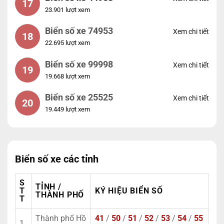
17
23.901 lượt xem
Biển số xe 74953
Xem chi tiết
18
22.695 lượt xem
Biển số xe 99998
Xem chi tiết
19
19.668 lượt xem
Biển số xe 25525
Xem chi tiết
20
19.449 lượt xem
Biển số xe các tỉnh
S
TỈNH /
T
KÝ HIỆU BIỂN SỐ
THÀNH PHỐ
T
Thành phố Hồ
41
/
50
/
51
/
52
/
53
/
54
/
55
1