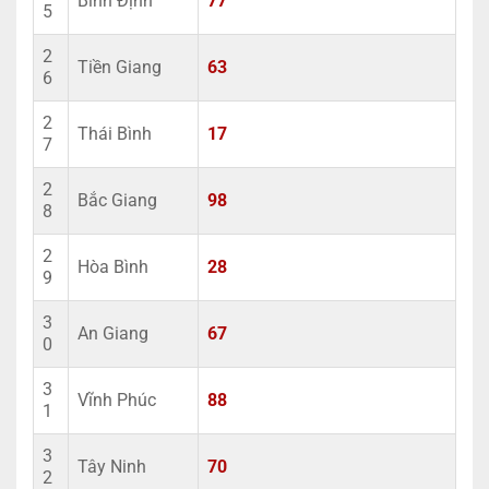
Bình Định
77
5
2
Tiền Giang
63
6
2
Thái Bình
17
7
2
Bắc Giang
98
8
2
Hòa Bình
28
9
3
An Giang
67
0
3
Vĩnh Phúc
88
1
3
Tây Ninh
70
2