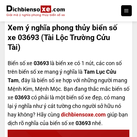
Bỏ
qua
DỊCH BIỂN SỐ
nội
Xem ý nghĩa phong thủy biển số
dung
xe 03693 (Tài Lộc Trường Cửu
Tài)
Biển số xe
03693
là biển xe có 1 nút, các con số
trên biển số xe mang ý nghĩa là
Tam Lục Cửu
Tam
, đây là biển số xe hợp với những người mang
Mệnh Kim, Mệnh Mộc. Bạn đang thắc mắc biển số
xe
03693
có phải là một biển số xe đẹp, có mang
lại ý nghĩa như ý cát tường cho người sở hữu nó
hay không? Hãy cùng
dichbiensoxe.com
giúp bạn
dịch rõ nghĩa của biển số xe
03693
nhé.