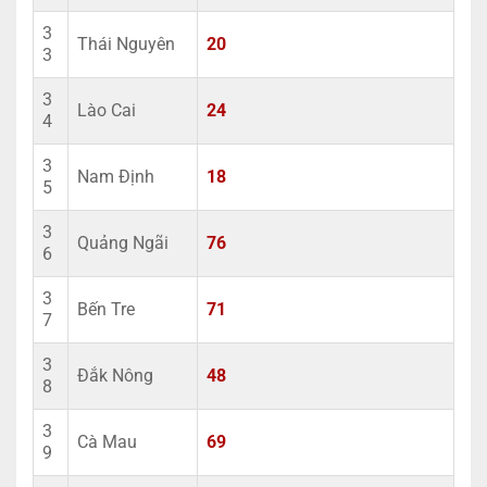
3
Thái Nguyên
20
3
3
Lào Cai
24
4
3
Nam Định
18
5
3
Quảng Ngãi
76
6
3
Bến Tre
71
7
3
Đắk Nông
48
8
3
Cà Mau
69
9