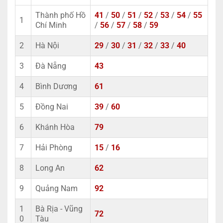
Thành phố Hồ
41
/
50
/
51
/
52
/
53
/
54
/
55
1
Chí Minh
/
56
/
57
/
58
/
59
2
Hà Nội
29
/
30
/
31
/
32
/
33
/
40
3
Đà Nẵng
43
4
Bình Dương
61
5
Đồng Nai
39
/
60
6
Khánh Hòa
79
7
Hải Phòng
15
/
16
8
Long An
62
9
Quảng Nam
92
1
Bà Rịa - Vũng
72
0
Tàu