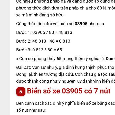
Có nhiều phương pháp đã và đang được áp dụng để t
phương thức dịch dựa trên phép chia cho 80 là một
xe mà mình đang sở hữu.
Công thức tính đối với biển số
03905
như sau:
Bước 1: 03905 / 80 = 48.813
Bước 2: 48.813 - 48 = 0.813
Bước 3: 0.813 * 80 = 65
» Con số phong thủy
65
mang thêm ý nghĩa là:
Danh
Đại Cát: Vạn sự như ý, gia đình hưng thịnh, phúc th
Đông lại, thiên trường địa cửu. Con cháu gia tộc sa
được thành công như ý nguyện, uy danh vinh hiển đ
Biển số xe
03905
có 7 nút
Bên cạnh cách xác định ý nghĩa biển số xe bằng các
số nút như sau: