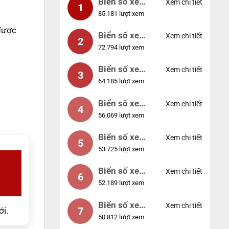
Biển số xe
Xem chi tiết
1
85.181 lượt xem
99999
được
Biển số xe
Xem chi tiết
2
72.794 lượt xem
04953
Biển số xe
Xem chi tiết
3
64.185 lượt xem
88888
Biển số xe
Xem chi tiết
4
56.069 lượt xem
12345
Biển số xe
Xem chi tiết
5
53.725 lượt xem
66666
Biển số xe
Xem chi tiết
6
52.189 lượt xem
11111
Biển số xe
Xem chi tiết
7
ới.
50.812 lượt xem
44444