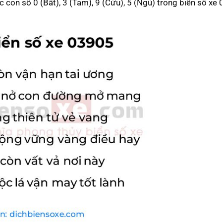
các con số 0 (Bất), 3 (Tam), 9 (Cửu), 5 (Ngũ) trong biển số xe