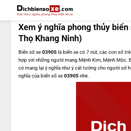
Bỏ
qua
DỊCH BIỂN SỐ
nội
Xem ý nghĩa phong thủy biển
dung
Thọ Khang Ninh)
Biển số xe
03905
là biển xe có 7 nút, các con số tr
hợp với những người mang Mệnh Kim, Mệnh Mộc. B
có mang lại ý nghĩa như ý cát tường cho người sở
nghĩa của biển số xe
03905
nhé.