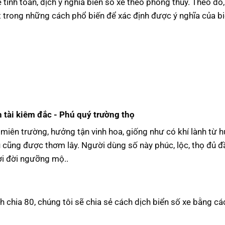
ính toán, dịch ý nghĩa biển số xe theo phong thủy. Theo đó,
 trong những cách phổ biến để xác định được ý nghĩa của b
 tài kiêm đắc - Phú quý trường thọ
ọ miên trường, hưởng tận vinh hoa, giống như có khí lành từ 
u cũng được thơm lây. Người dùng số này phúc, lộc, thọ đủ đầ
ời đời ngưỡng mộ..
h chia 80, chúng tôi sẽ chia sẻ cách dịch biển số xe bằng c