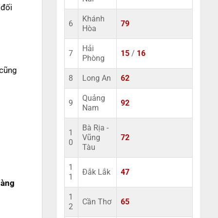
 đối
Khánh
6
79
Hòa
Hải
7
15
/
16
Phòng
 cũng
8
Long An
62
Quảng
9
92
Nam
Bà Rịa -
1
Vũng
72
0
Tàu
1
Đắk Lắk
47
1
hàng
1
Cần Thơ
65
2