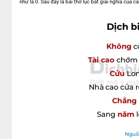
như là 0. Sau đây là bài thơ lục bát giải nghĩa của 