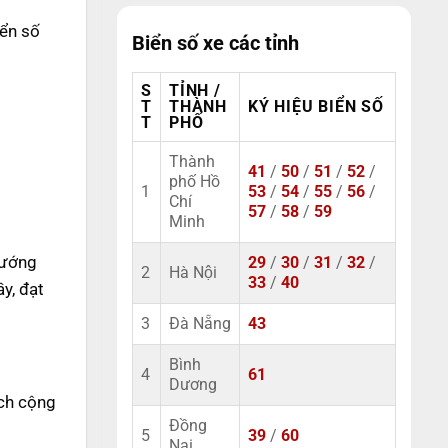
iển số
Biển số xe các tỉnh
S
TỈNH /
T
THÀNH
KÝ HIỆU BIỂN SỐ
T
PHỐ
Thành
41
/
50
/
51
/
52
/
phố Hồ
1
53
/
54
/
55
/
56
/
Chí
57
/
58
/
59
Minh
hướng
29
/
30
/
31
/
32
/
2
Hà Nội
33
/
40
y, đạt
3
Đà Nẵng
43
Bình
4
61
Dương
ách cộng
Đồng
5
39
/
60
Nai