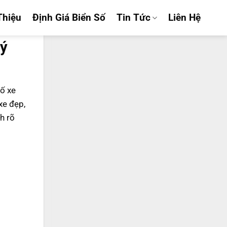
Thiệu
Định Giá Biển Số
Tin Tức
Liên Hệ
uý
số xe
xe đẹp,
h rõ