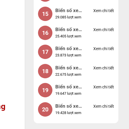
Biển số xe
Xem chi tiết
15
29.085 lượt xem
24953
Biển số xe
Xem chi tiết
16
25.405 lượt xem
49053
Biển số xe
Xem chi tiết
17
23.873 lượt xem
44953
Biển số xe
Xem chi tiết
18
22.675 lượt xem
74953
Biển số xe
Xem chi tiết
19
19.647 lượt xem
99998
ng
Biển số xe
Xem chi tiết
20
19.428 lượt xem
25525