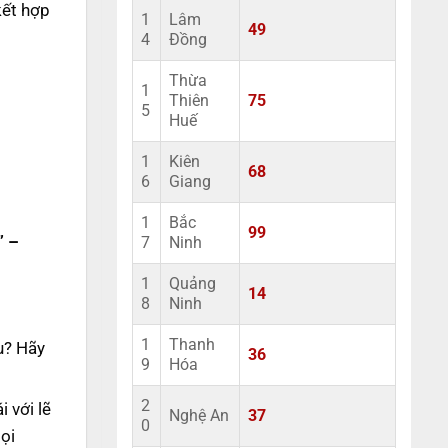
kết hợp
1
Lâm
49
4
Đồng
Thừa
1
Thiên
75
5
Huế
1
Kiên
68
6
Giang
1
Bắc
99
” –
7
Ninh
1
Quảng
14
8
Ninh
1
Thanh
u? Hãy
36
9
Hóa
2
 với lẽ
Nghệ An
37
0
ọi