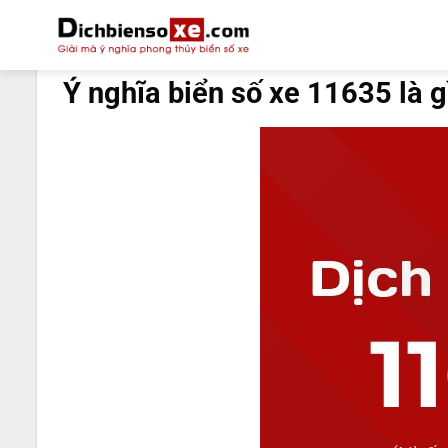
Bỏ
qua
DỊCH BIỂN SỐ
nội
Ý nghĩa biển số xe 11635 là g
dung