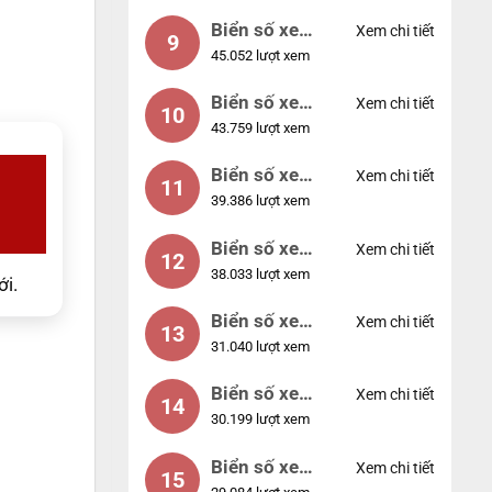
Biển số xe
Xem chi tiết
9
45.052 lượt xem
55555
Biển số xe
Xem chi tiết
10
43.759 lượt xem
56789
Biển số xe
Xem chi tiết
11
39.386 lượt xem
01234
Biển số xe
Xem chi tiết
12
38.033 lượt xem
33333
ới.
Biển số xe
Xem chi tiết
13
31.040 lượt xem
22222
Biển số xe
Xem chi tiết
14
30.199 lượt xem
14953
Biển số xe
Xem chi tiết
15