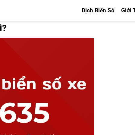
Dịch Biển Số
Giới 
ì?