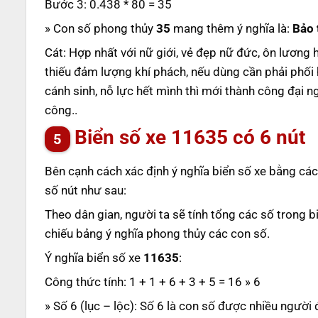
Bước 3: 0.438 * 80 = 35
» Con số phong thủy
35
mang thêm ý nghĩa là:
Bảo 
Cát: Hợp nhất với nữ giới, vẻ đẹp nữ đức, ôn lương h
thiếu đảm lượng khí phách, nếu dùng cần phải phối 
cánh sinh, nỗ lực hết mình thì mới thành công đại n
công..
Biển số xe
11635
có 6 nút
Bên cạnh cách xác định ý nghĩa biển số xe bằng các
số nút như sau:
Theo dân gian, người ta sẽ tính tổng các số trong b
chiếu bảng ý nghĩa phong thủy các con số.
Ý nghĩa biển số xe
11635
:
Công thức tính: 1 + 1 + 6 + 3 + 5 = 16 » 6
» Số 6 (lục – lộc): Số 6 là con số được nhiều người 