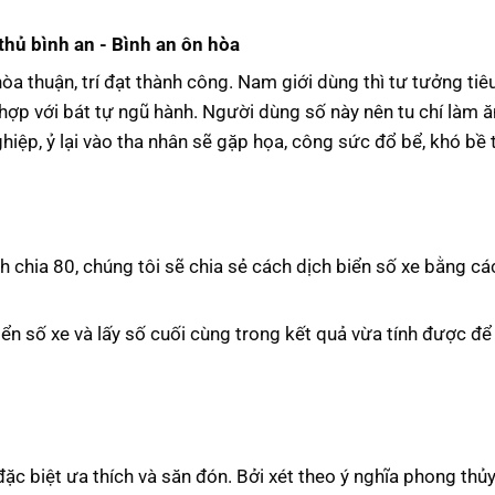
thủ bình an - Bình an ôn hòa
òa thuận, trí đạt thành công. Nam giới dùng thì tư tưởng tiê
hợp với bát tự ngũ hành. Người dùng số này nên tu chí làm ăn
ghiệp, ỷ lại vào tha nhân sẽ gặp họa, công sức đổ bể, khó bề
h chia 80, chúng tôi sẽ chia sẻ cách dịch biển số xe bằng c
iển số xe và lấy số cuối cùng trong kết quả vừa tính được để
đặc biệt ưa thích và săn đón. Bởi xét theo ý nghĩa phong thủy,