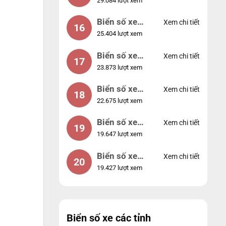
29.084 lượt xem
24953
Biển số xe
Xem chi tiết
16
25.404 lượt xem
49053
Biển số xe
Xem chi tiết
17
23.873 lượt xem
44953
Biển số xe
Xem chi tiết
18
22.675 lượt xem
74953
Biển số xe
Xem chi tiết
19
19.647 lượt xem
99998
Biển số xe
Xem chi tiết
20
19.427 lượt xem
25525
Biển số xe các tỉnh