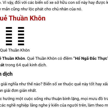
ió. Vì vậy, đối với các biển số xe sở hữu con số này hay được 
ay mắn cũng như lộc phát cho chủ nhân của nó.
Quẻ Thuần Khôn
Quẻ Thuần Khôn
ẻ Thuần Khôn
. Quẻ Thuần Khôn có điềm
“Hổ Ngã Đắc Thực
cát
trong 64 quẻ kinh dịch.
h dịch
 giải nghĩa như thế nào? Biển số xe thuộc quẻ này tốt hay xấ
n giải đơn giản nhất.
c hưởng một cuộc sống nhu thuận bình lặng, mọi mưu đồ trái
các nghề nghiệp lắng nghe ý kiến của người trên, làm theo m