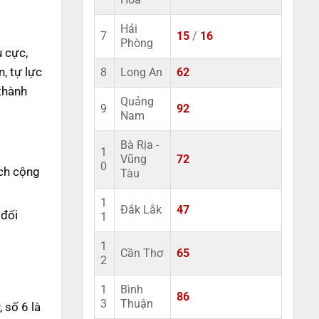
Hải
7
15
/
16
Phòng
u cực,
, tự lực
8
Long An
62
 thành
Quảng
9
92
Nam
Bà Rịa -
1
Vũng
72
0
ách cộng
Tàu
1
Đắk Lắk
47
 đối
1
1
Cần Thơ
65
2
1
Bình
86
3
Thuận
 số 6 là