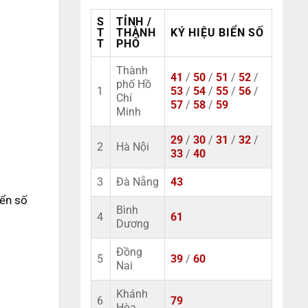
S
TỈNH /
T
THÀNH
KÝ HIỆU BIỂN SỐ
T
PHỐ
Thành
41
/
50
/
51
/
52
/
phố Hồ
1
53
/
54
/
55
/
56
/
Chí
57
/
58
/
59
Minh
29
/
30
/
31
/
32
/
2
Hà Nội
33
/
40
3
Đà Nẵng
43
iển số
Bình
4
61
Dương
Đồng
5
39
/
60
Nai
Khánh
6
79
Hòa