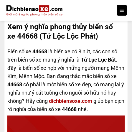
Bỏ
qua
DỊCH BIỂN SỐ
nội
Xem ý nghĩa phong thủy biển số
dung
xe 44668 (Tử Lộc Lộc Phát)
Biển số xe
44668
là biển xe có 8 nút, các con số
trên biển số xe mang ý nghĩa là
Tứ Lục Lục Bát
,
đây là biển số xe hợp với những người mang Mệnh
Kim, Mệnh Mộc. Bạn đang thắc mắc biển số xe
44668
có phải là một biển số xe đẹp, có mang lại ý
nghĩa như ý cát tường cho người sở hữu nó hay
không? Hãy cùng
dichbiensoxe.com
giúp bạn dịch
rõ nghĩa của biển số xe
44668
nhé.