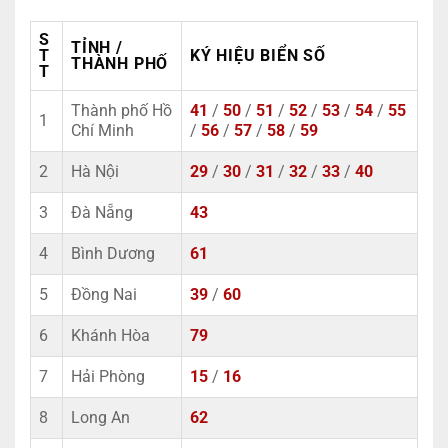
S
TỈNH /
T
KÝ HIỆU BIỂN SỐ
THÀNH PHỐ
T
Thành phố Hồ
41
/
50
/
51
/
52
/
53
/
54
/
55
1
Chí Minh
/
56
/
57
/
58
/
59
2
Hà Nội
29
/
30
/
31
/
32
/
33
/
40
3
Đà Nẵng
43
4
Bình Dương
61
5
Đồng Nai
39
/
60
6
Khánh Hòa
79
7
Hải Phòng
15
/
16
8
Long An
62