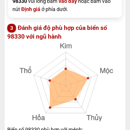
98330
vui lòng bấm
vào đây
hoặc bấm vào
nút
Định giá
ở phía dưới.
Đánh giá độ phù hợp của biển số
98330 với ngũ hành
Biển số 98330 phù hợp với mệnh: