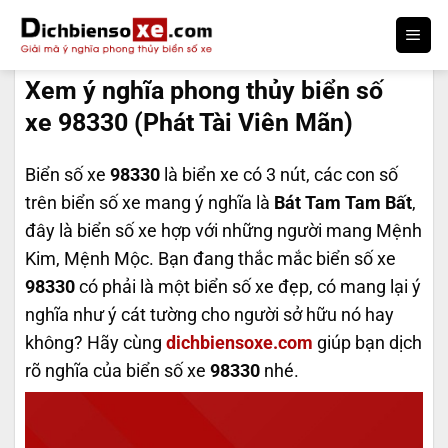
Bỏ
qua
DỊCH BIỂN SỐ
nội
Xem ý nghĩa phong thủy biển số
dung
xe 98330 (Phát Tài Viên Mãn)
Biển số xe
98330
là biển xe có 3 nút, các con số
trên biển số xe mang ý nghĩa là
Bát Tam Tam Bất
,
đây là biển số xe hợp với những người mang Mệnh
Kim, Mệnh Mộc. Bạn đang thắc mắc biển số xe
98330
có phải là một biển số xe đẹp, có mang lại ý
nghĩa như ý cát tường cho người sở hữu nó hay
không? Hãy cùng
dichbiensoxe.com
giúp bạn dịch
rõ nghĩa của biển số xe
98330
nhé.