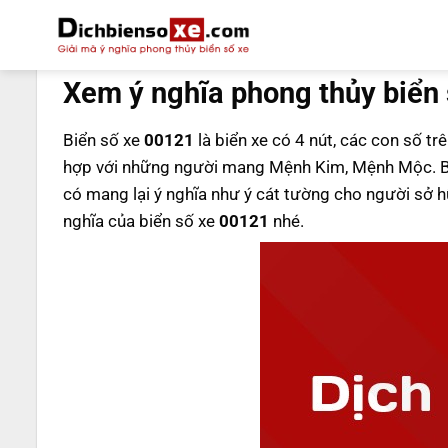
Bỏ
qua
DỊCH BIỂN SỐ
nội
Xem ý nghĩa phong thủy biển
dung
Biển số xe
00121
là biển xe có 4 nút, các con số tr
hợp với những người mang Mệnh Kim, Mệnh Mộc. B
có mang lại ý nghĩa như ý cát tường cho người sở
nghĩa của biển số xe
00121
nhé.