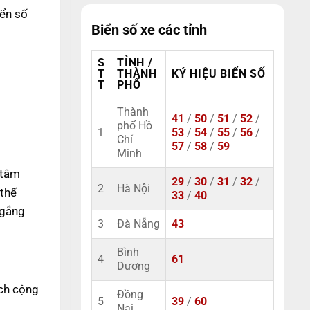
iển số
Biển số xe các tỉnh
S
TỈNH /
T
THÀNH
KÝ HIỆU BIỂN SỐ
T
PHỐ
Thành
41
/
50
/
51
/
52
/
phố Hồ
1
53
/
54
/
55
/
56
/
Chí
57
/
58
/
59
Minh
 tâm
29
/
30
/
31
/
32
/
2
Hà Nội
 thế
33
/
40
 gắng
3
Đà Nẵng
43
Bình
4
61
Dương
ách cộng
Đồng
5
39
/
60
Nai