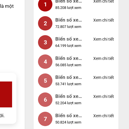
Biển số xe
Xem chi tiết
1
 là một
85.208 lượt xem
99999
Biển số xe
Xem chi tiết
2
72.807 lượt xem
04953
Biển số xe
Xem chi tiết
3
64.199 lượt xem
88888
Biển số xe
Xem chi tiết
4
56.085 lượt xem
12345
Biển số xe
Xem chi tiết
5
53.741 lượt xem
66666
Biển số xe
Xem chi tiết
6
52.204 lượt xem
11111
Biển số xe
ới.
Xem chi tiết
7
50.824 lượt xem
44444