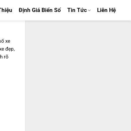
Thiệu
Định Giá Biển Số
Tin Tức
Liên Hệ
 số xe
xe đẹp,
h rõ