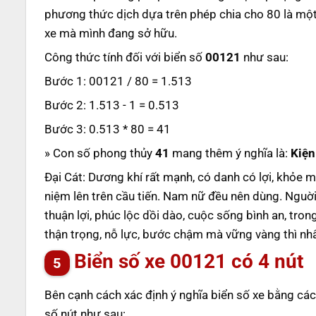
phương thức dịch dựa trên phép chia cho 80 là một
xe mà mình đang sở hữu.
Công thức tính đối với biển số
00121
như sau:
Bước 1: 00121 / 80 = 1.513
Bước 2: 1.513 - 1 = 0.513
Bước 3: 0.513 * 80 = 41
» Con số phong thủy
41
mang thêm ý nghĩa là:
Kiện
Đại Cát: Dương khí rất mạnh, có danh có lợi, khỏe m
niệm lên trên cầu tiến. Nam nữ đều nên dùng. Nguờ
thuận lợi, phúc lộc dồi dào, cuộc sống bình an, tron
thận trọng, nỗ lực, bước chậm mà vững vàng thì nhấ
Biển số xe
00121
có 4 nút
Bên cạnh cách xác định ý nghĩa biển số xe bằng các
số nút như sau: