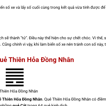
iển số xe và lấy số cuối cùng trong kết quả vừa tính được để
ch sẽ thành "tử". Điều này thể hiện cho sự chết chóc. Vì thế, 
ũng chính vì vậy, khi làm biển số xe nên tránh con số này, t
Quẻ Thiên Hỏa Đồng Nhân
Thiên Hỏa Đồng Nhân
ẻ Thiên Hỏa Đồng Nhân
. Quẻ Thiên Hỏa Đồng Nhân có điề
g những
quẻ Cát
trong 64 quẻ kinh dịch.