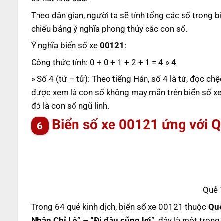
Theo dân gian, người ta sẽ tính tổng các số trong b
chiếu bảng ý nghĩa phong thủy các con số.
Ý nghĩa biển số xe
00121
:
Công thức tính: 0 + 0 + 1 + 2 + 1 = 4 »
4
» Số 4 (tứ – tử): Theo tiếng Hán, số 4 là tứ, đọc chệ
được xem là con số không may mắn trên biển số xe. C
đó là con số ngũ linh.
Biển số xe 00121 ứng với 
Quẻ 
Trong 64 quẻ kinh dịch, biển số xe 00121 thuộc
Qu
Nhân Chỉ Lộ” – “Đi đâu cũng lợi”
, đây là một tron