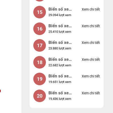
Biển số xe
Xem chi tiết
15
29.094 lượt xem
24953
Biển số xe
Xem chi tiết
16
25.410 lượt xem
49053
Biển số xe
Xem chi tiết
17
23.880 lượt xem
44953
Biển số xe
Xem chi tiết
18
22.682 lượt xem
74953
Biển số xe
Xem chi tiết
19
19.651 lượt xem
99998
o
Biển số xe
Xem chi tiết
20
19.436 lượt xem
25525