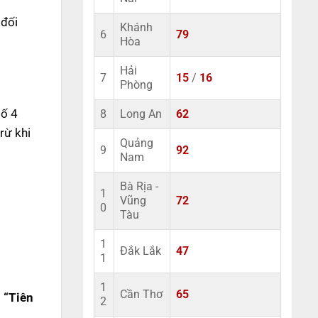
 đối
Khánh
6
79
Hòa
Hải
7
15
/
16
Phòng
số 4
8
Long An
62
rừ khi
Quảng
9
92
Nam
Bà Rịa -
1
Vũng
72
0
Tàu
1
Đắk Lắk
47
1
1
Cần Thơ
65
m
“Tiên
2