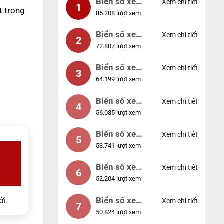
Biển số xe
Xem chi tiết
1
t trong
85.208 lượt xem
99999
Biển số xe
Xem chi tiết
2
72.807 lượt xem
04953
Biển số xe
Xem chi tiết
3
64.199 lượt xem
88888
Biển số xe
Xem chi tiết
4
56.085 lượt xem
12345
Biển số xe
Xem chi tiết
5
53.741 lượt xem
66666
Biển số xe
Xem chi tiết
6
52.204 lượt xem
11111
Biển số xe
ới.
Xem chi tiết
7
50.824 lượt xem
44444