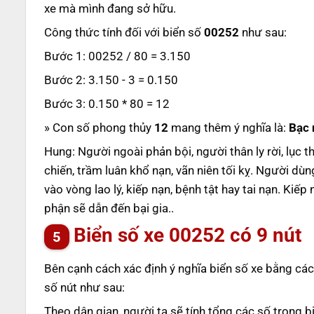
xe mà mình đang sở hữu.
Công thức tính đối với biển số
00252
như sau:
Bước 1: 00252 / 80 = 3.150
Bước 2: 3.150 - 3 = 0.150
Bước 3: 0.150 * 80 = 12
» Con số phong thủy
12
mang thêm ý nghĩa là:
Bạc 
Hung: Người ngoài phản bội, người thân ly rời, lục 
chiến, trầm luân khổ nạn, vãn niên tối kỵ. Người d
vào vòng lao lý, kiếp nạn, bệnh tật hay tai nạn. Kiế
phận sẽ dẫn đến bại gia..
Biển số xe
00252
có 9 nút
Bên cạnh cách xác định ý nghĩa biển số xe bằng các
số nút như sau:
Theo dân gian, người ta sẽ tính tổng các số trong b