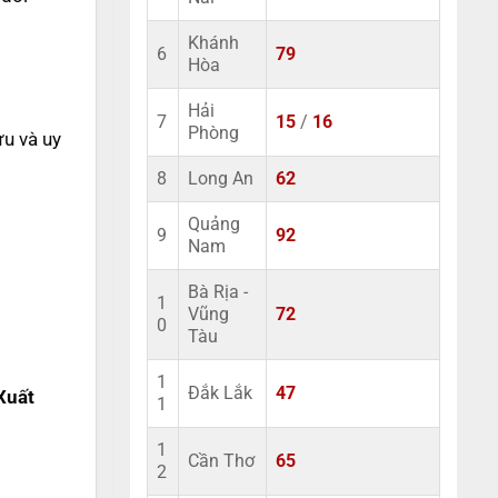
Khánh
6
79
Hòa
Hải
7
15
/
16
Phòng
ửu và uy
8
Long An
62
Quảng
9
92
Nam
Bà Rịa -
1
Vũng
72
0
Tàu
1
Đắk Lắk
47
Xuất
1
1
Cần Thơ
65
2