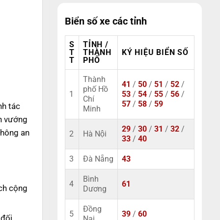
Biển số xe các tỉnh
S
TỈNH /
T
THÀNH
KÝ HIỆU BIỂN SỐ
T
PHỐ
Thành
41
/
50
/
51
/
52
/
phố Hồ
1
53
/
54
/
55
/
56
/
Chí
57
/
58
/
59
nh tác
Minh
ạn vướng
29
/
30
/
31
/
32
/
 không an
2
Hà Nội
33
/
40
3
Đà Nẵng
43
Bình
4
61
ách cộng
Dương
Đồng
5
39
/
60
 đối
Nai