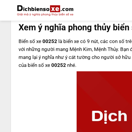
Bỏ
qua
DỊCH BIỂN SỐ
nội
Xem ý nghĩa phong thủy biển
dung
Biển số xe
00252
là biển xe có 9 nút, các con số tr
với những người mang Mệnh Kim, Mệnh Thủy. Bạn 
mang lại ý nghĩa như ý cát tường cho người sở hữ
của biển số xe
00252
nhé.