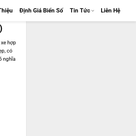
Thiệu
Định Giá Biển Số
Tin Tức
Liên Hệ
)
ố xe hợp
ẹp, có
õ nghĩa