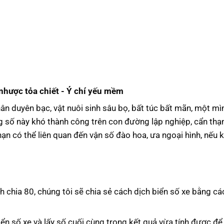
nhược tỏa chiết - Ý chí yếu mềm
thân duyên bạc, vật nuôi sinh sâu bọ, bất túc bất mãn, một mì
ùng số này khó thành công trên con đường lập nghiệp, cẩn th
p nạn có thể liên quan đến vận số đào hoa, ưa ngoại hình, nếu
h chia 80, chúng tôi sẽ chia sẻ cách dịch biển số xe bằng c
iển số xe và lấy số cuối cùng trong kết quả vừa tính được để