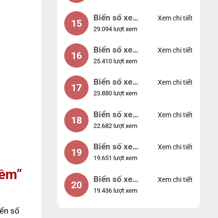
Biển số xe
Xem chi tiết
15
29.094 lượt xem
24953
Biển số xe
Xem chi tiết
16
25.410 lượt xem
49053
Biển số xe
Xem chi tiết
17
23.880 lượt xem
44953
Biển số xe
Xem chi tiết
18
22.682 lượt xem
74953
Biển số xe
Xem chi tiết
19
19.651 lượt xem
99998
mềm”
Biển số xe
Xem chi tiết
20
19.436 lượt xem
25525
iển số