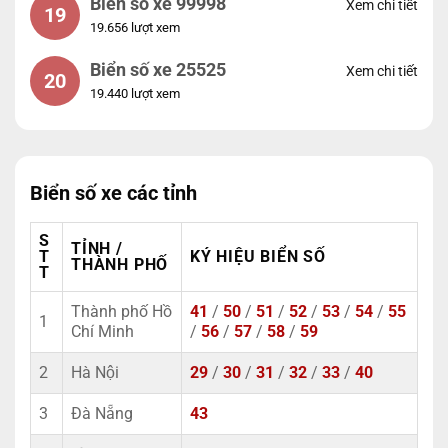
Biển số xe 99998
Xem chi tiết
19
19.656 lượt xem
Biển số xe 25525
Xem chi tiết
20
19.440 lượt xem
Biển số xe các tỉnh
S
TỈNH /
T
KÝ HIỆU BIỂN SỐ
THÀNH PHỐ
T
Thành phố Hồ
41
/
50
/
51
/
52
/
53
/
54
/
55
1
Chí Minh
/
56
/
57
/
58
/
59
2
Hà Nội
29
/
30
/
31
/
32
/
33
/
40
3
Đà Nẵng
43