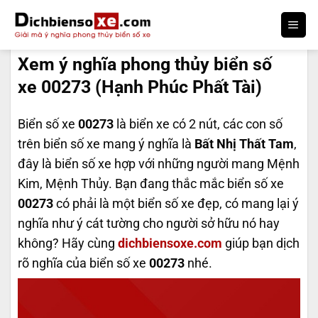
Bỏ
qua
DỊCH BIỂN SỐ
nội
Xem ý nghĩa phong thủy biển số
dung
xe 00273 (Hạnh Phúc Phất Tài)
Biển số xe
00273
là biển xe có 2 nút, các con số
trên biển số xe mang ý nghĩa là
Bất Nhị Thất Tam
,
đây là biển số xe hợp với những người mang Mệnh
Kim, Mệnh Thủy. Bạn đang thắc mắc biển số xe
00273
có phải là một biển số xe đẹp, có mang lại ý
nghĩa như ý cát tường cho người sở hữu nó hay
không? Hãy cùng
dichbiensoxe.com
giúp bạn dịch
rõ nghĩa của biển số xe
00273
nhé.