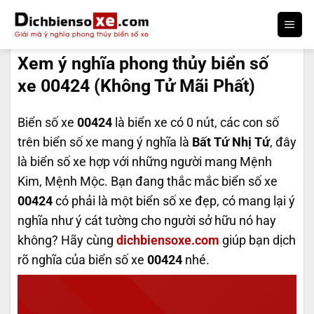
Bỏ
qua
DỊCH BIỂN SỐ
nội
Xem ý nghĩa phong thủy biển số
dung
xe 00424 (Không Tử Mãi Phất)
Biển số xe
00424
là biển xe có 0 nút, các con số
trên biển số xe mang ý nghĩa là
Bất Tứ Nhị Tứ
, đây
là biển số xe hợp với những người mang Mệnh
Kim, Mệnh Mộc. Bạn đang thắc mắc biển số xe
00424
có phải là một biển số xe đẹp, có mang lại ý
nghĩa như ý cát tường cho người sở hữu nó hay
không? Hãy cùng
dichbiensoxe.com
giúp bạn dịch
rõ nghĩa của biển số xe
00424
nhé.