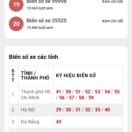
Biển số xe 99998
Xem chi tiết
19
19.663 lượt xem
Biển số xe 25525
Xem chi tiết
20
19.446 lượt xem
Biển số xe các tỉnh
S
TỈNH /
T
KÝ HIỆU BIỂN SỐ
THÀNH PHỐ
T
Thành phố Hồ
41
/
50
/
51
/
52
/
53
/
54
/
55
1
Chí Minh
/
56
/
57
/
58
/
59
2
Hà Nội
29
/
30
/
31
/
32
/
33
/
40
3
Đà Nẵng
43