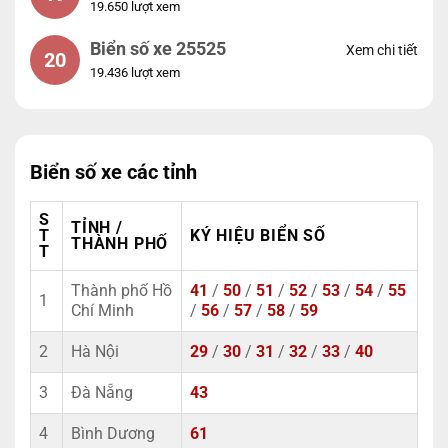
19.650 lượt xem
Biển số xe 25525
Xem chi tiết
20
19.436 lượt xem
Biển số xe các tỉnh
S
TỈNH /
T
KÝ HIỆU BIỂN SỐ
THÀNH PHỐ
T
Thành phố Hồ
41
/
50
/
51
/
52
/
53
/
54
/
55
1
Chí Minh
/
56
/
57
/
58
/
59
2
Hà Nội
29
/
30
/
31
/
32
/
33
/
40
3
Đà Nẵng
43
4
Bình Dương
61