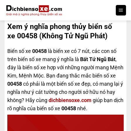
Bỏ
qua
DỊCH BIỂN SỐ
nội
Xem ý nghĩa phong thủy biển số
dung
xe 00458 (Không Tử Ngũ Phát)
Biển số xe
00458
là biển xe có 7 nút, các con số
trên biển số xe mang ý nghĩa là
Bất Tứ Ngũ Bát
,
đây là biển số xe hợp với những người mang Mệnh
Kim, Mệnh Mộc. Bạn đang thắc mắc biển số xe
00458
có phải là một biển số xe đẹp, có mang lại ý
nghĩa như ý cát tường cho người sở hữu nó hay
không? Hãy cùng
dichbiensoxe.com
giúp bạn dịch
rõ nghĩa của biển số xe
00458
nhé.