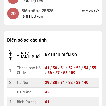
19.653 lượt xem
Biển số xe 25525
Xem chi tiết
20
19.438 lượt xem
Biển số xe các tỉnh
S
TỈNH /
T
KÝ HIỆU BIỂN SỐ
THÀNH PHỐ
T
Thành phố Hồ
41
/
50
/
51
/
52
/
53
/
54
/
55
1
Chí Minh
/
56
/
57
/
58
/
59
2
Hà Nội
29
/
30
/
31
/
32
/
33
/
40
3
Đà Nẵng
43
4
Bình Dương
61