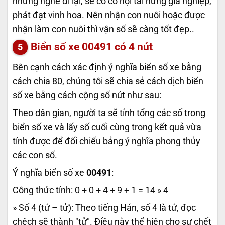
những nghề đi lại, sẽ có cơ hội tái hưng gia nghiệp,
phát đạt vinh hoa. Nên nhận con nuôi hoặc được
nhận làm con nuôi thì vận số sẽ càng tốt đẹp..
Biển số xe
00491
có 4 nút
Bên cạnh cách xác định ý nghĩa biển số xe bằng
cách chia 80, chúng tôi sẽ chia sẻ cách dịch biển
số xe bằng cách cộng số nút như sau:
Theo dân gian, người ta sẽ tính tổng các số trong
biển số xe và lấy số cuối cùng trong kết quả vừa
tính được để đối chiếu bảng ý nghĩa phong thủy
các con số.
Ý nghĩa biển số xe
00491
:
Công thức tính: 0 + 0 + 4 + 9 + 1 = 14 » 4
» Số 4 (tứ – tử): Theo tiếng Hán, số 4 là tứ, đọc
chệch sẽ thành "tử". Điều này thể hiện cho sự chết