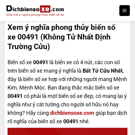
Bỏ
qua
DỊCH BIỂN SỐ
nội
Xem ý nghĩa phong thủy biển số
dung
xe 00491 (Không Tử Nhất Định
Trường Cửu)
Biển số xe
00491
là biển xe có 4 nút, các con số
trên biển số xe mang ý nghĩa là
Bất Tứ Cửu Nhất
,
đây là biển số xe hợp với những người mang Mệnh
Kim, Mệnh Mộc. Bạn đang thắc mắc biển số xe
00491
có phải là một biển số xe đẹp, có mang lại ý
nghĩa như ý cát tường cho người sở hữu nó hay
không? Hãy cùng
dichbiensoxe.com
giúp bạn dịch
rõ nghĩa của biển số xe
00491
nhé.