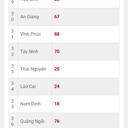
9
3
An Giang
67
0
3
Vĩnh Phúc
88
1
3
Tây Ninh
70
2
3
Thái Nguyên
20
3
3
Lào Cai
24
4
3
Nam Định
18
5
3
Quảng Ngãi
76
6