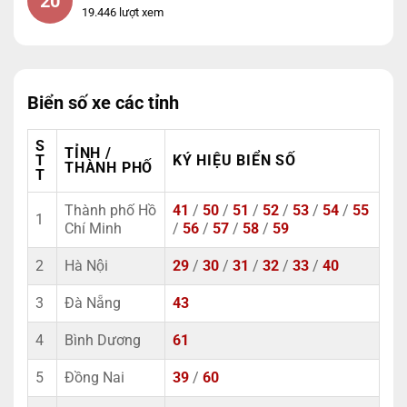
20
19.446 lượt xem
Biển số xe các tỉnh
S
TỈNH /
T
KÝ HIỆU BIỂN SỐ
THÀNH PHỐ
T
Thành phố Hồ
41
/
50
/
51
/
52
/
53
/
54
/
55
1
Chí Minh
/
56
/
57
/
58
/
59
2
Hà Nội
29
/
30
/
31
/
32
/
33
/
40
3
Đà Nẵng
43
4
Bình Dương
61
5
Đồng Nai
39
/
60