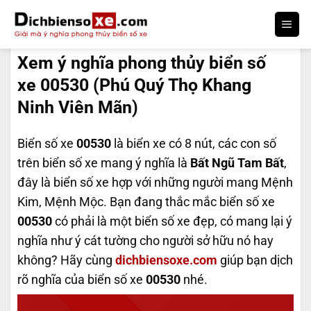
Bỏ
qua
DỊCH BIỂN SỐ
nội
Xem ý nghĩa phong thủy biển số
dung
xe 00530 (Phú Quý Thọ Khang
Ninh Viên Mãn)
Biển số xe
00530
là biển xe có 8 nút, các con số
trên biển số xe mang ý nghĩa là
Bất Ngũ Tam Bất
,
đây là biển số xe hợp với những người mang Mệnh
Kim, Mệnh Mộc. Bạn đang thắc mắc biển số xe
00530
có phải là một biển số xe đẹp, có mang lại ý
nghĩa như ý cát tường cho người sở hữu nó hay
không? Hãy cùng
dichbiensoxe.com
giúp bạn dịch
rõ nghĩa của biển số xe
00530
nhé.