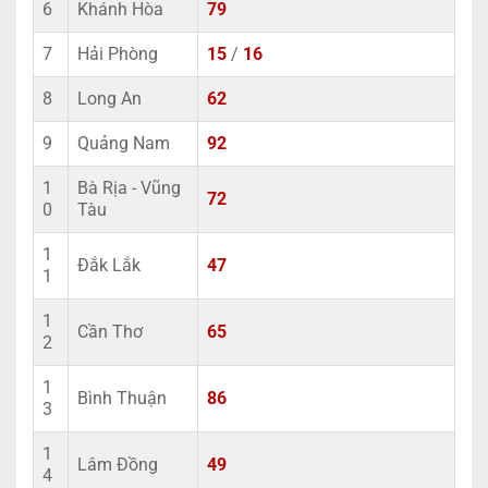
6
Khánh Hòa
79
7
Hải Phòng
15
/
16
8
Long An
62
9
Quảng Nam
92
1
Bà Rịa - Vũng
72
0
Tàu
1
Đắk Lắk
47
1
1
Cần Thơ
65
2
1
Bình Thuận
86
3
1
Lâm Đồng
49
4