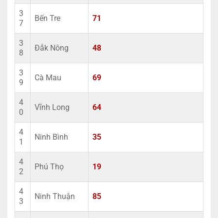
3
Bến Tre
71
7
3
Đắk Nông
48
8
3
Cà Mau
69
9
4
Vĩnh Long
64
0
4
Ninh Bình
35
1
4
Phú Thọ
19
2
4
Ninh Thuận
85
3