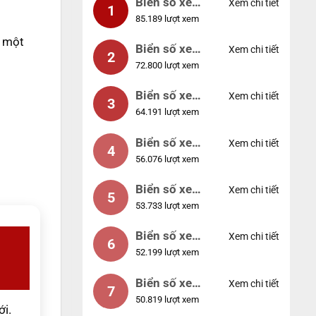
Biển số xe
Xem chi tiết
1
85.189 lượt xem
99999
à một
Biển số xe
Xem chi tiết
2
72.800 lượt xem
04953
Biển số xe
Xem chi tiết
3
64.191 lượt xem
88888
Biển số xe
Xem chi tiết
4
56.076 lượt xem
12345
Biển số xe
Xem chi tiết
5
53.733 lượt xem
66666
Biển số xe
Xem chi tiết
6
52.199 lượt xem
11111
Biển số xe
Xem chi tiết
7
50.819 lượt xem
44444
ới.