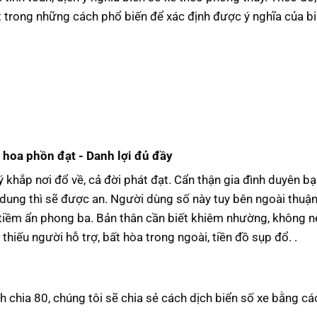
 trong những cách phổ biến để xác định được ý nghĩa của b
 hoa phồn đạt - Danh lợi đủ đầy
ý khắp nơi đổ về, cả đời phát đạt. Cẩn thận gia đình duyên b
dung thì sẽ được an. Người dùng số này tuy bên ngoài thuận 
tiềm ẩn phong ba. Bản thân cần biết khiêm nhường, không nê
hiếu người hỗ trợ, bất hòa trong ngoài, tiền đồ sụp đổ. .
h chia 80, chúng tôi sẽ chia sẻ cách dịch biển số xe bằng c