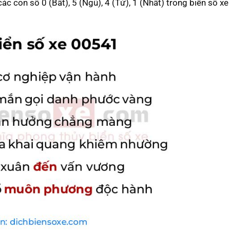
 các con số 0 (Bất), 5 (Ngũ), 4 (Tứ), 1 (Nhất) trong biển số x