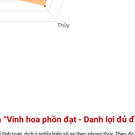
à “Vinh hoa phồn đạt - Danh lợi đủ đ
ính toán, dịch ý nghĩa biển số xe theo phong thủy. Theo đó,