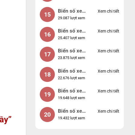
Biển số xe
Xem chi tiết
15
29.087 lượt xem
24953
Biển số xe
Xem chi tiết
16
25.407 lượt xem
49053
Biển số xe
Xem chi tiết
17
23.875 lượt xem
44953
Biển số xe
Xem chi tiết
18
22.676 lượt xem
74953
Biển số xe
Xem chi tiết
19
19.648 lượt xem
99998
Biển số xe
Xem chi tiết
20
ầy”
19.432 lượt xem
25525