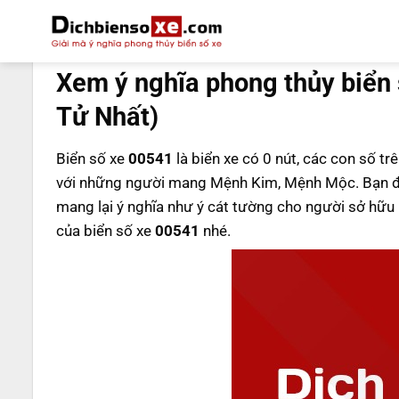
Bỏ
qua
DỊCH BIỂN SỐ
nội
Xem ý nghĩa phong thủy biển
dung
Tử Nhất)
Biển số xe
00541
là biển xe có 0 nút, các con số tr
với những người mang Mệnh Kim, Mệnh Mộc. Bạn đ
mang lại ý nghĩa như ý cát tường cho người sở hữ
của biển số xe
00541
nhé.