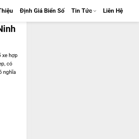
Thiệu
Định Giá Biển Số
Tin Tức
Liên Hệ
Ninh
ố xe hợp
ẹp, có
õ nghĩa