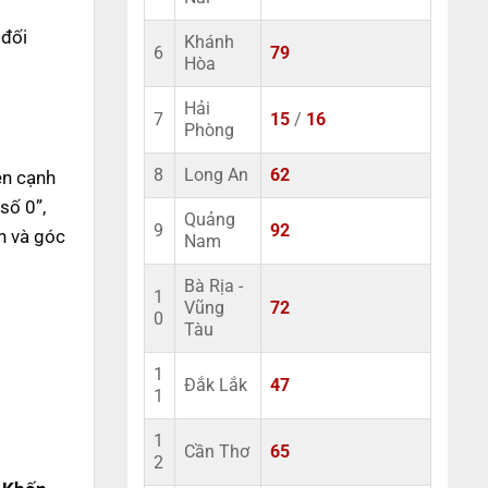
 đối
Khánh
6
79
Hòa
Hải
7
15
/
16
Phòng
8
Long An
62
ên cạnh
số 0”,
Quảng
9
92
n và góc
Nam
Bà Rịa -
1
Vũng
72
0
Tàu
1
Đắk Lắk
47
1
1
Cần Thơ
65
2