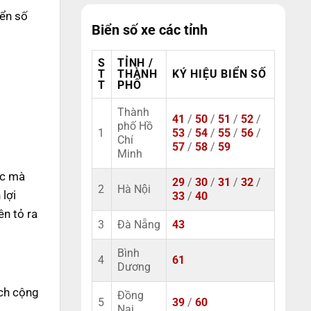
iển số
Biển số xe các tỉnh
S
TỈNH /
T
THÀNH
KÝ HIỆU BIỂN SỐ
T
PHỐ
Thành
41
/
50
/
51
/
52
/
phố Hồ
1
53
/
54
/
55
/
56
/
Chí
57
/
58
/
59
Minh
ạc mà
29
/
30
/
31
/
32
/
2
Hà Nội
lợi
33
/
40
n tỏ ra
3
Đà Nẵng
43
Bình
4
61
Dương
ách cộng
Đồng
5
39
/
60
Nai