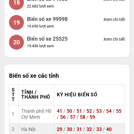
18
22.682 lượt xem
Biển số xe 99998
Xem chi tiết
19
19.650 lượt xem
Biển số xe 25525
Xem chi tiết
20
19.436 lượt xem
Biển số xe các tỉnh
S
TỈNH /
T
KÝ HIỆU BIỂN SỐ
THÀNH PHỐ
T
Thành phố Hồ
41
/
50
/
51
/
52
/
53
/
54
/
55
1
Chí Minh
/
56
/
57
/
58
/
59
2
Hà Nội
29
/
30
/
31
/
32
/
33
/
40