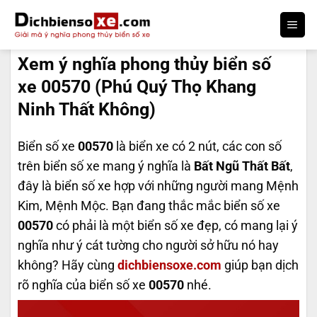
Bỏ
qua
DỊCH BIỂN SỐ
nội
Xem ý nghĩa phong thủy biển số
dung
xe 00570 (Phú Quý Thọ Khang
Ninh Thất Không)
Biển số xe
00570
là biển xe có 2 nút, các con số
trên biển số xe mang ý nghĩa là
Bất Ngũ Thất Bất
,
đây là biển số xe hợp với những người mang Mệnh
Kim, Mệnh Mộc. Bạn đang thắc mắc biển số xe
00570
có phải là một biển số xe đẹp, có mang lại ý
nghĩa như ý cát tường cho người sở hữu nó hay
không? Hãy cùng
dichbiensoxe.com
giúp bạn dịch
rõ nghĩa của biển số xe
00570
nhé.