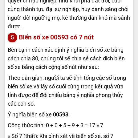
quyết chí lập nghiệp, như khai phá đất trời, cuối
cùng thành tựu đại sự nghiệp, huy danh sáng chói
người đời ngưỡng mộ, kẻ thường dân khó mà sánh
được..
Biển số xe
00593
có 7 nút
Bên cạnh cách xác định ý nghĩa biển số xe bằng
cách chia 80, chúng tôi sẽ chia sẻ cách dịch biển
số xe bằng cách cộng số nút như sau:
Theo dân gian, người ta sẽ tính tổng các số trong
biển số xe và lấy số cuối cùng trong kết quả vừa
tính được để đối chiếu bảng ý nghĩa phong thủy
các con số.
Ý nghĩa biển số xe
00593
:
Công thức tính: 0 + 0 + 5 + 9 + 3 = 17 » 7
» Số 7 (thất): Khi bình xét về biển số xe, số 7