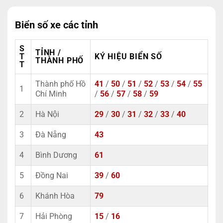
Biển số xe các tỉnh
S
TỈNH /
T
KÝ HIỆU BIỂN SỐ
THÀNH PHỐ
T
Thành phố Hồ
41
/
50
/
51
/
52
/
53
/
54
/
55
1
Chí Minh
/
56
/
57
/
58
/
59
2
Hà Nội
29
/
30
/
31
/
32
/
33
/
40
3
Đà Nẵng
43
4
Bình Dương
61
5
Đồng Nai
39
/
60
6
Khánh Hòa
79
7
Hải Phòng
15
/
16