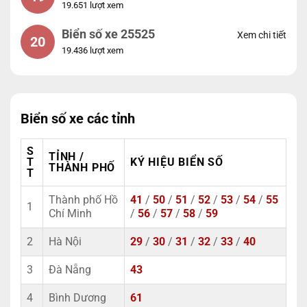
19.651 lượt xem
Biển số xe 25525
Xem chi tiết
20
19.436 lượt xem
Biển số xe các tỉnh
S
TỈNH /
T
KÝ HIỆU BIỂN SỐ
THÀNH PHỐ
T
Thành phố Hồ
41
/
50
/
51
/
52
/
53
/
54
/
55
1
Chí Minh
/
56
/
57
/
58
/
59
2
Hà Nội
29
/
30
/
31
/
32
/
33
/
40
3
Đà Nẵng
43
4
Bình Dương
61