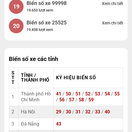
Biển số xe 99998
Xem chi tiết
19
19.653 lượt xem
Biển số xe 25525
Xem chi tiết
20
19.438 lượt xem
Biển số xe các tỉnh
S
TỈNH /
T
KÝ HIỆU BIỂN SỐ
THÀNH PHỐ
T
Thành phố Hồ
41
/
50
/
51
/
52
/
53
/
54
/
55
1
Chí Minh
/
56
/
57
/
58
/
59
2
Hà Nội
29
/
30
/
31
/
32
/
33
/
40
3
Đà Nẵng
43