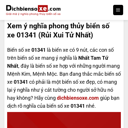
Bỏ
qua
DỊCH BIỂN SỐ
nội
Xem ý nghĩa phong thủy biển số
dung
xe 01341 (Rủi Xui Tử Nhất)
Biển số xe
01341
là biển xe có 9 nút, các con số
trên biển số xe mang ý nghĩa là
Nhất Tam Tứ
Nhất
, đây là biển số xe hợp với những người mang
Mệnh Kim, Mệnh Mộc. Bạn đang thắc mắc biển số
xe
01341
có phải là một biển số xe đẹp, có mang
lại ý nghĩa như ý cát tường cho người sở hữu nó
hay không? Hãy cùng
dichbiensoxe.com
giúp bạn
dịch rõ nghĩa của biển số xe
01341
nhé.