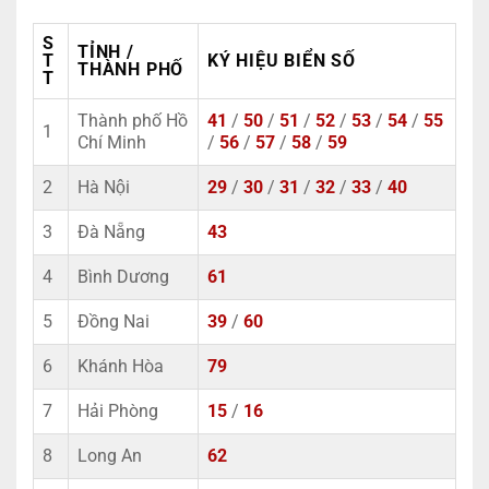
S
TỈNH /
T
KÝ HIỆU BIỂN SỐ
THÀNH PHỐ
T
Thành phố Hồ
41
/
50
/
51
/
52
/
53
/
54
/
55
1
Chí Minh
/
56
/
57
/
58
/
59
2
Hà Nội
29
/
30
/
31
/
32
/
33
/
40
3
Đà Nẵng
43
4
Bình Dương
61
5
Đồng Nai
39
/
60
6
Khánh Hòa
79
7
Hải Phòng
15
/
16
8
Long An
62