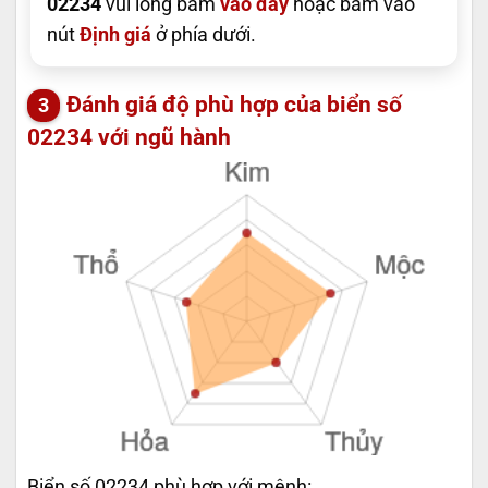
02234
vui lòng bấm
vào đây
hoặc bấm vào
nút
Định giá
ở phía dưới.
Đánh giá độ phù hợp của biển số
02234 với ngũ hành
Biển số 02234 phù hợp với mệnh: