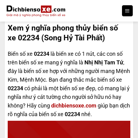
Bỏ
qua
DỊCH BIỂN SỐ
nội
Xem ý nghĩa phong thủy biển số
dung
xe 02234 (Song Hỷ Tài Phất)
Biển số xe
02234
là biển xe có 1 nút, các con số
trên biển số xe mang ý nghĩa là
Nhị Nhị Tam Tứ
,
đây là biển số xe hợp với những người mang Mệnh
Kim, Mệnh Mộc. Bạn đang thắc mắc biển số xe
02234
có phải là một biển số xe đẹp, có mang lại ý
nghĩa như ý cát tường cho người sở hữu nó hay
không? Hãy cùng
dichbiensoxe.com
giúp bạn dịch
rõ nghĩa của biển số xe
02234
nhé.