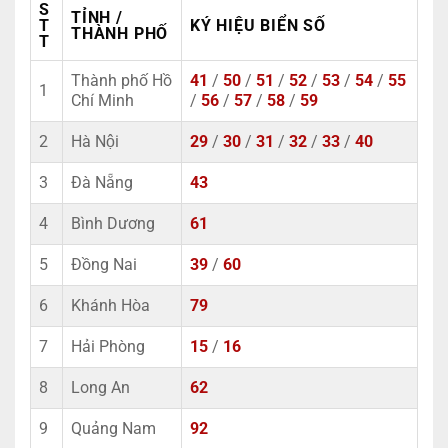
S
TỈNH /
T
KÝ HIỆU BIỂN SỐ
THÀNH PHỐ
T
Thành phố Hồ
41
/
50
/
51
/
52
/
53
/
54
/
55
1
Chí Minh
/
56
/
57
/
58
/
59
2
Hà Nội
29
/
30
/
31
/
32
/
33
/
40
3
Đà Nẵng
43
4
Bình Dương
61
5
Đồng Nai
39
/
60
6
Khánh Hòa
79
7
Hải Phòng
15
/
16
8
Long An
62
9
Quảng Nam
92