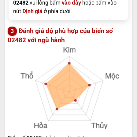
02482
vui lòng bấm
vào đây
hoặc bấm vào
nút
Định giá
ở phía dưới.
Đánh giá độ phù hợp của biển số
02482 với ngũ hành