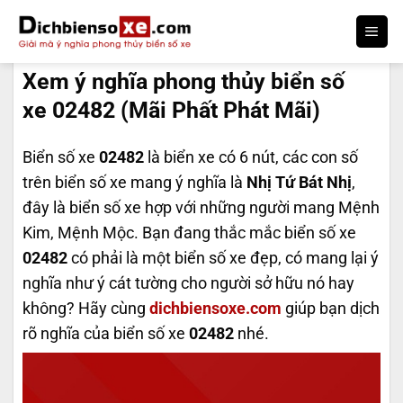
Bỏ
qua
DỊCH BIỂN SỐ
nội
Xem ý nghĩa phong thủy biển số
dung
xe 02482 (Mãi Phất Phát Mãi)
Biển số xe
02482
là biển xe có 6 nút, các con số
trên biển số xe mang ý nghĩa là
Nhị Tứ Bát Nhị
,
đây là biển số xe hợp với những người mang Mệnh
Kim, Mệnh Mộc. Bạn đang thắc mắc biển số xe
02482
có phải là một biển số xe đẹp, có mang lại ý
nghĩa như ý cát tường cho người sở hữu nó hay
không? Hãy cùng
dichbiensoxe.com
giúp bạn dịch
rõ nghĩa của biển số xe
02482
nhé.