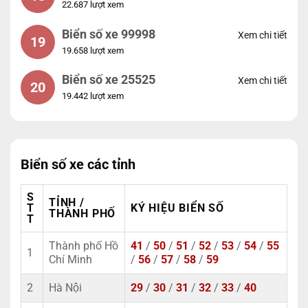
22.687 lượt xem
Biển số xe 99998
Xem chi tiết
19
19.658 lượt xem
Biển số xe 25525
Xem chi tiết
20
19.442 lượt xem
Biển số xe các tỉnh
S
TỈNH /
T
KÝ HIỆU BIỂN SỐ
THÀNH PHỐ
T
Thành phố Hồ
41
/
50
/
51
/
52
/
53
/
54
/
55
1
Chí Minh
/
56
/
57
/
58
/
59
2
Hà Nội
29
/
30
/
31
/
32
/
33
/
40