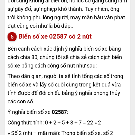
đời cũng không ai biết ơn, nỗ lực cố gắng cũng lắm
sự gãy đổ, sự nghiệp khó thành. Tuy nhiên, ông
trời không phụ lòng người, may mắn hậu vận phát
đạt cũng coi như là bù đắp..
Biển số xe
02587
có 2 nút
Bên cạnh cách xác định ý nghĩa biển số xe bằng
cách chia 80, chúng tôi sẽ chia sẻ cách dịch biển
số xe bằng cách cộng số nút như sau:
Theo dân gian, người ta sẽ tính tổng các số trong
biển số xe và lấy số cuối cùng trong kết quả vừa
tính được để đối chiếu bảng ý nghĩa phong thủy
các con số.
Ý nghĩa biển số xe
02587
:
Công thức tính: 0 + 2 + 5 + 8 + 7 = 22 » 2
» Số 2 (nhị – mãi mãi): Trong biển số xe, số 2