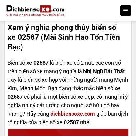
Bỏ
qua
DỊCH BIỂN SỐ
nội
Xem ý nghĩa phong thủy biển số
dung
xe 02587 (Mãi Sinh Hao Tổn Tiền
Bạc)
Biển số xe
02587
là biển xe có 2 nút, các con số
trên biển số xe mang ý nghĩa là
Nhị Ngũ Bát Thất
,
đây là biển số xe hợp với những người mang Mệnh
Kim, Mệnh Mộc. Bạn đang thắc mắc biển số xe
02587
có phải là một biển số xe đẹp, có mang lại ý
nghĩa như ý cát tường cho người sở hữu nó hay
không? Hãy cùng
dichbiensoxe.com
giúp bạn dịch
rõ nghĩa của biển số xe
02587
nhé.