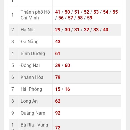
T
Thành phố Hồ
41
/
50
/
51
/
52
/
53
/
54
/
55
1
Chí Minh
/
56
/
57
/
58
/
59
2
Hà Nội
29
/
30
/
31
/
32
/
33
/
40
3
Đà Nẵng
43
4
Bình Dương
61
5
Đồng Nai
39
/
60
6
Khánh Hòa
79
7
Hải Phòng
15
/
16
8
Long An
62
9
Quảng Nam
92
1
Bà Rịa - Vũng
72