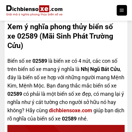
Bỏ
qua
DỊCH BIỂN SỐ
nội
Xem ý nghĩa phong thủy biển số
dung
xe 02589 (Mãi Sinh Phát Trường
Cửu)
Biển số xe
02589
là biển xe có 4 nút, các con số
trên biển số xe mang ý nghĩa là
Nhị Ngũ Bát Cửu
,
đây là biển số xe hợp với những người mang Mệnh
Kim, Mệnh Mộc. Bạn đang thắc mắc biển số xe
02589
có phải là một biển số xe đẹp, có mang lại ý
nghĩa như ý cát tường cho người sở hữu nó hay
không? Hãy cùng
dichbiensoxe.com
giúp bạn dịch
rõ nghĩa của biển số xe
02589
nhé.