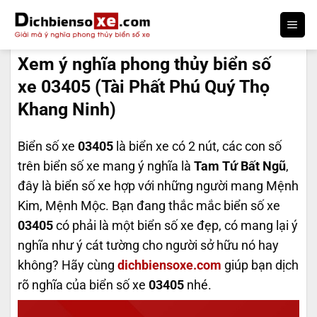
Bỏ
qua
DỊCH BIỂN SỐ
nội
Xem ý nghĩa phong thủy biển số
dung
xe 03405 (Tài Phất Phú Quý Thọ
Khang Ninh)
Biển số xe
03405
là biển xe có 2 nút, các con số
trên biển số xe mang ý nghĩa là
Tam Tứ Bất Ngũ
,
đây là biển số xe hợp với những người mang Mệnh
Kim, Mệnh Mộc. Bạn đang thắc mắc biển số xe
03405
có phải là một biển số xe đẹp, có mang lại ý
nghĩa như ý cát tường cho người sở hữu nó hay
không? Hãy cùng
dichbiensoxe.com
giúp bạn dịch
rõ nghĩa của biển số xe
03405
nhé.