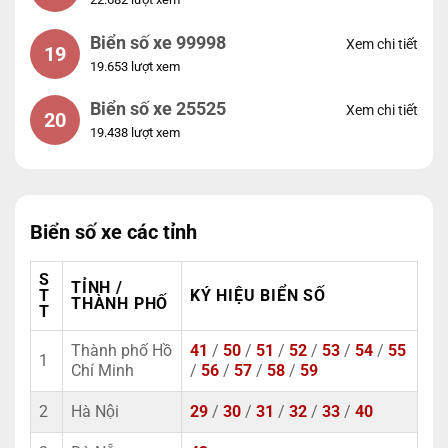
Biển số xe 99998
Xem chi tiết
19
19.653 lượt xem
Biển số xe 25525
Xem chi tiết
20
19.438 lượt xem
Biển số xe các tỉnh
S
TỈNH /
T
KÝ HIỆU BIỂN SỐ
THÀNH PHỐ
T
Thành phố Hồ
41
/
50
/
51
/
52
/
53
/
54
/
55
1
Chí Minh
/
56
/
57
/
58
/
59
2
Hà Nội
29
/
30
/
31
/
32
/
33
/
40