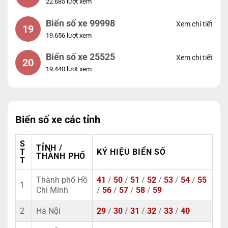
22.685 lượt xem
Biển số xe 99998
Xem chi tiết
19
19.656 lượt xem
Biển số xe 25525
Xem chi tiết
20
19.440 lượt xem
Biển số xe các tỉnh
S
TỈNH /
T
KÝ HIỆU BIỂN SỐ
THÀNH PHỐ
T
Thành phố Hồ
41
/
50
/
51
/
52
/
53
/
54
/
55
1
Chí Minh
/
56
/
57
/
58
/
59
2
Hà Nội
29
/
30
/
31
/
32
/
33
/
40