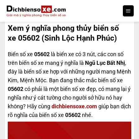
Bỏ
qua
DỊCH BIỂN SỐ
nội
Xem ý nghĩa phong thủy biển số
dung
xe 05602 (Sinh Lộc Hạnh Phúc)
Biển số xe
05602
là biển xe có 3 nút, các con số
trên biển số xe mang ý nghĩa là
Ngũ Lục Bất Nhị
,
đây là biển số xe hợp với những người mang Mệnh
Kim, Mệnh Mộc. Bạn đang thắc mắc biển số xe
05602
có phải là một biển số xe đẹp, có mang lại ý
nghĩa như ý cát tường cho người sở hữu nó hay
không? Hãy cùng
dichbiensoxe.com
giúp bạn dịch
rõ nghĩa của biển số xe
05602
nhé.