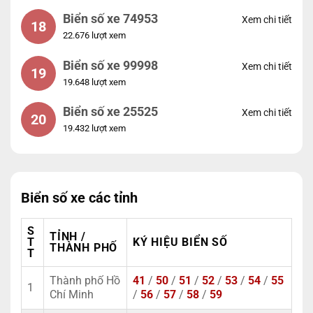
Biển số xe 74953
Xem chi tiết
18
22.676 lượt xem
Biển số xe 99998
Xem chi tiết
19
19.648 lượt xem
Biển số xe 25525
Xem chi tiết
20
19.432 lượt xem
Biển số xe các tỉnh
S
TỈNH /
T
KÝ HIỆU BIỂN SỐ
THÀNH PHỐ
T
Thành phố Hồ
41
/
50
/
51
/
52
/
53
/
54
/
55
1
Chí Minh
/
56
/
57
/
58
/
59