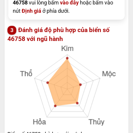
46758
vui lòng bấm
vào đây
hoặc bấm vào
nút
Định giá
ở phía dưới.
Đánh giá độ phù hợp của biển số
46758 với ngũ hành