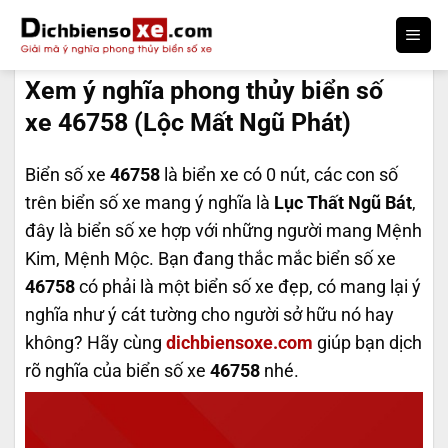
Bỏ
qua
DỊCH BIỂN SỐ
nội
Xem ý nghĩa phong thủy biển số
dung
xe 46758 (Lộc Mất Ngũ Phát)
Biển số xe
46758
là biển xe có 0 nút, các con số
trên biển số xe mang ý nghĩa là
Lục Thất Ngũ Bát
,
đây là biển số xe hợp với những người mang Mệnh
Kim, Mệnh Mộc. Bạn đang thắc mắc biển số xe
46758
có phải là một biển số xe đẹp, có mang lại ý
nghĩa như ý cát tường cho người sở hữu nó hay
không? Hãy cùng
dichbiensoxe.com
giúp bạn dịch
rõ nghĩa của biển số xe
46758
nhé.