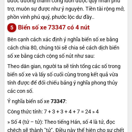
bước đường thành công luôn được quý nhân phù
trợ, muôn sự được như ý nguyện. Tiền tài rộng mở,
phồn vinh phú quý, phước lộc dư đầy..
Biển số xe
73347
có 4 nút
Bên cạnh cách xác định ý nghĩa biển số xe bằng
cách chia 80, chúng tôi sẽ chia sẻ cách dịch biển
số xe bằng cách cộng số nút như sau:
Theo dân gian, người ta sẽ tính tổng các số trong
biển số xe và lấy số cuối cùng trong kết quả vừa
tính được để đối chiếu bảng ý nghĩa phong thủy
các con số.
Ý nghĩa biển số xe
73347
:
Công thức tính: 7 + 3 + 3 + 4 + 7 = 24 » 4
» Số 4 (tứ – tử): Theo tiếng Hán, số 4 là tứ, đọc
chệch sẽ thành "tử". Điều này thể hiện cho sự chết