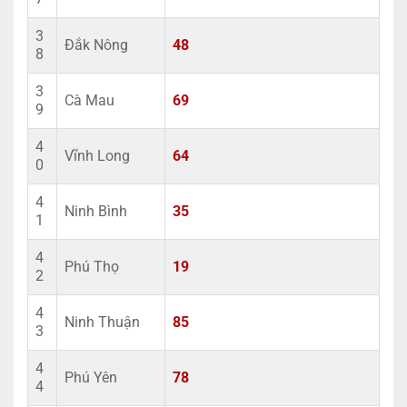
3
Đắk Nông
48
8
3
Cà Mau
69
9
4
Vĩnh Long
64
0
4
Ninh Bình
35
1
4
Phú Thọ
19
2
4
Ninh Thuận
85
3
4
Phú Yên
78
4