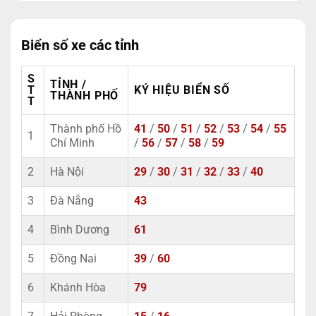
Biển số xe các tỉnh
S
TỈNH /
T
KÝ HIỆU BIỂN SỐ
THÀNH PHỐ
T
Thành phố Hồ
41
/
50
/
51
/
52
/
53
/
54
/
55
1
Chí Minh
/
56
/
57
/
58
/
59
2
Hà Nội
29
/
30
/
31
/
32
/
33
/
40
3
Đà Nẵng
43
4
Bình Dương
61
5
Đồng Nai
39
/
60
6
Khánh Hòa
79