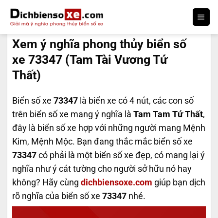
Bỏ
qua
DỊCH BIỂN SỐ
nội
Xem ý nghĩa phong thủy biển số
dung
xe 73347 (Tam Tài Vương Tứ
Thất)
Biển số xe
73347
là biển xe có 4 nút, các con số
trên biển số xe mang ý nghĩa là
Tam Tam Tứ Thất
,
đây là biển số xe hợp với những người mang Mệnh
Kim, Mệnh Mộc. Bạn đang thắc mắc biển số xe
73347
có phải là một biển số xe đẹp, có mang lại ý
nghĩa như ý cát tường cho người sở hữu nó hay
không? Hãy cùng
dichbiensoxe.com
giúp bạn dịch
rõ nghĩa của biển số xe
73347
nhé.