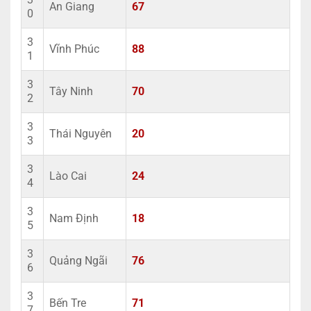
An Giang
67
0
3
Vĩnh Phúc
88
1
3
Tây Ninh
70
2
3
Thái Nguyên
20
3
3
Lào Cai
24
4
3
Nam Định
18
5
3
Quảng Ngãi
76
6
3
Bến Tre
71
7