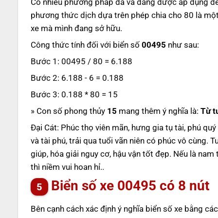
Có nhiều phương pháp đã và đang được áp dụng để t
phương thức dịch dựa trên phép chia cho 80 là một
xe mà mình đang sở hữu.
Công thức tính đối với biển số
00495
như sau:
Bước 1: 00495 / 80 = 6.188
Bước 2: 6.188 - 6 = 0.188
Bước 3: 0.188 * 80 = 15
» Con số phong thủy
15
mang thêm ý nghĩa là:
Từ t
Đại Cát: Phúc thọ viên mãn, hưng gia tụ tài, phú qu
và tài phú, trải qua tuổi vãn niên có phúc vô cùng.
giúp, hóa giải nguy cơ, hậu vận tốt đẹp. Nếu là nam
thì niềm vui hoan hỉ..
Biển số xe
00495
có 8 nút
Bên cạnh cách xác định ý nghĩa biển số xe bằng các