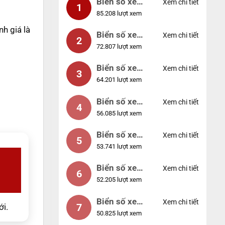
Biển số xe
Xem chi tiết
1
85.208 lượt xem
99999
h giá là
Biển số xe
Xem chi tiết
2
72.807 lượt xem
04953
Biển số xe
Xem chi tiết
3
64.201 lượt xem
88888
Biển số xe
Xem chi tiết
4
56.085 lượt xem
12345
Biển số xe
Xem chi tiết
5
53.741 lượt xem
66666
Biển số xe
Xem chi tiết
6
52.205 lượt xem
11111
Biển số xe
Xem chi tiết
7
ới.
50.825 lượt xem
44444