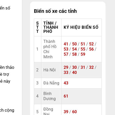
iển số
Biển số xe các tỉnh
S
TỈNH /
T
THÀNH
KÝ HIỆU BIỂN SỐ
T
PHỐ
Thành
41
/
50
/
51
/
52
/
phố Hồ
1
53
/
54
/
55
/
56
/
Chí
57
/
58
/
59
Minh
iền thảo
29
/
30
/
31
/
32
/
2
Hà Nội
33
/
40
è trợ
uẻ này
3
Đà Nẵng
43
Bình
4
61
Dương
Đồng
ách cộng
5
39
/
60
Nai