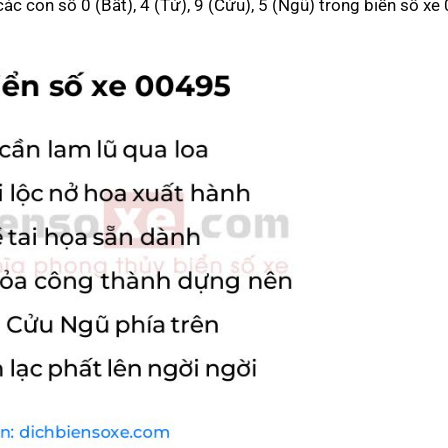
 các con số 0 (Bất), 4 (Tứ), 9 (Cửu), 5 (Ngũ) trong biển số xe