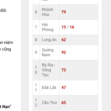
Khánh
 đối
6
79
Hòa
Hải
7
15
/
16
Phòng
8
Long An
62
uan niệm
y cũng
Quảng
9
92
Nam
Bà Rịa -
1
Vũng
72
0
Tàu
1
Đắk Lắk
47
1
1
Cần Thơ
65
2
t Nạn”