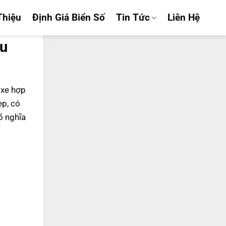
Thiệu
Định Giá Biển Số
Tin Tức
Liên Hệ
ửu
ố xe hợp
ẹp, có
õ nghĩa