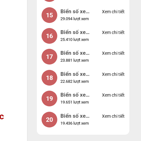
Biển số xe
Xem chi tiết
15
29.094 lượt xem
24953
Biển số xe
Xem chi tiết
16
25.410 lượt xem
49053
Biển số xe
Xem chi tiết
17
23.881 lượt xem
44953
Biển số xe
Xem chi tiết
18
22.682 lượt xem
74953
Biển số xe
Xem chi tiết
19
19.651 lượt xem
99998
c
Biển số xe
Xem chi tiết
20
19.436 lượt xem
25525