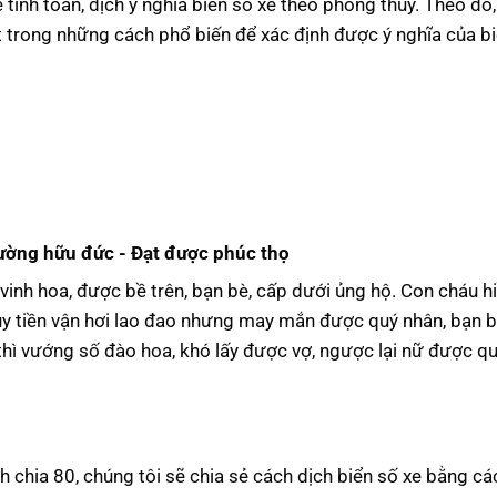
ính toán, dịch ý nghĩa biển số xe theo phong thủy. Theo đó,
 trong những cách phổ biến để xác định được ý nghĩa của b
ường hữu đức - Đạt được phúc thọ
ý vinh hoa, được bề trên, bạn bè, cấp dưới ủng hộ. Con cháu h
 Tuy tiền vận hơi lao đao nhưng may mắn được quý nhân, bạn b
 thì vướng số đào hoa, khó lấy được vợ, ngược lại nữ được q
h chia 80, chúng tôi sẽ chia sẻ cách dịch biển số xe bằng c