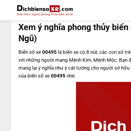
Bỏ
qua
DỊCH BIỂN SỐ
nội
Xem ý nghĩa phong thủy biển
dung
Ngũ)
Biển số xe
00495
là biển xe có 8 nút, các con số tr
với những người mang Mệnh Kim, Mệnh Mộc. Bạn đ
mang lại ý nghĩa như ý cát tường cho người sở hữ
của biển số xe
00495
nhé.