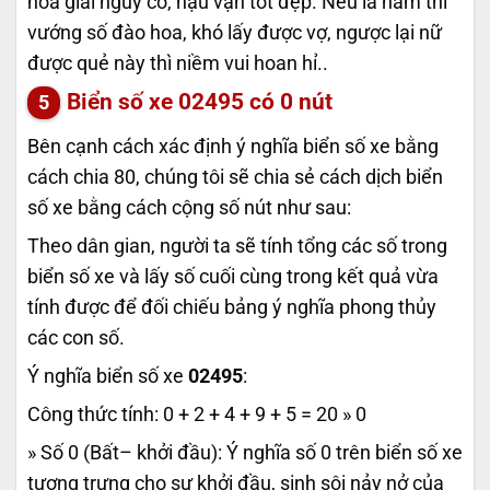
hóa giải nguy cơ, hậu vận tốt đẹp. Nếu là nam thì
vướng số đào hoa, khó lấy được vợ, ngược lại nữ
được quẻ này thì niềm vui hoan hỉ..
Biển số xe
02495
có 0 nút
Bên cạnh cách xác định ý nghĩa biển số xe bằng
cách chia 80, chúng tôi sẽ chia sẻ cách dịch biển
số xe bằng cách cộng số nút như sau:
Theo dân gian, người ta sẽ tính tổng các số trong
biển số xe và lấy số cuối cùng trong kết quả vừa
tính được để đối chiếu bảng ý nghĩa phong thủy
các con số.
Ý nghĩa biển số xe
02495
:
Công thức tính: 0 + 2 + 4 + 9 + 5 = 20 » 0
» Số 0 (Bất– khởi đầu): Ý nghĩa số 0 trên biển số xe
tượng trưng cho sự khởi đầu, sinh sôi nảy nở của