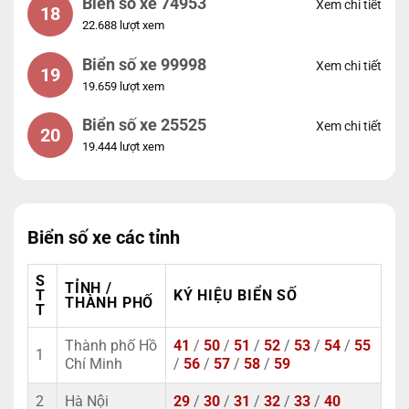
Biển số xe 74953
Xem chi tiết
18
22.688 lượt xem
Biển số xe 99998
Xem chi tiết
19
19.659 lượt xem
Biển số xe 25525
Xem chi tiết
20
19.444 lượt xem
Biển số xe các tỉnh
S
TỈNH /
T
KÝ HIỆU BIỂN SỐ
THÀNH PHỐ
T
Thành phố Hồ
41
/
50
/
51
/
52
/
53
/
54
/
55
1
Chí Minh
/
56
/
57
/
58
/
59
2
Hà Nội
29
/
30
/
31
/
32
/
33
/
40