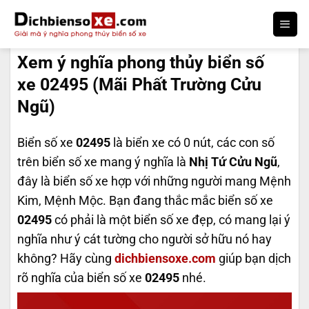
Bỏ
qua
DỊCH BIỂN SỐ
nội
Xem ý nghĩa phong thủy biển số
dung
xe 02495 (Mãi Phất Trường Cửu
Ngũ)
Biển số xe
02495
là biển xe có 0 nút, các con số
trên biển số xe mang ý nghĩa là
Nhị Tứ Cửu Ngũ
,
đây là biển số xe hợp với những người mang Mệnh
Kim, Mệnh Mộc. Bạn đang thắc mắc biển số xe
02495
có phải là một biển số xe đẹp, có mang lại ý
nghĩa như ý cát tường cho người sở hữu nó hay
không? Hãy cùng
dichbiensoxe.com
giúp bạn dịch
rõ nghĩa của biển số xe
02495
nhé.